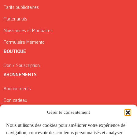
Tarifs publicitaires
Partenariats
Naissances et Mortuaires
Formulaire Mémento
BOUTIQUE
Don / Souscription
ABONNEMENTS
Abonnements
Bon cadeau
Gérer le consentement
Conditions générales de vente
Réductions de la Carte Côté Courrier
Nous utilisons des cookies pour améliorer votre expérience de
navigation, concevoir des contenus personnalisés et analyser
Application