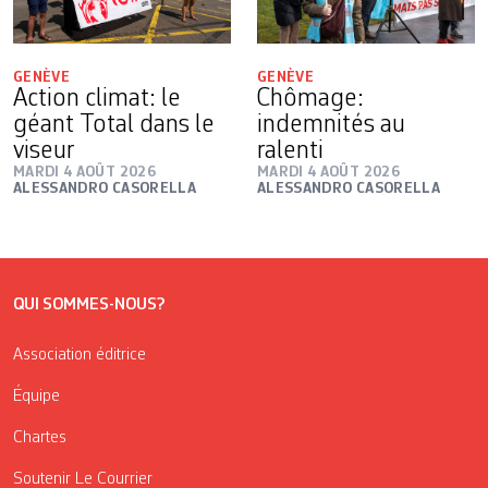
GENÈVE
GENÈVE
Action climat: le
Chômage:
géant Total dans le
indemnités au
viseur
ralenti
MARDI 4 AOÛT 2026
MARDI 4 AOÛT 2026
ALESSANDRO CASORELLA
ALESSANDRO CASORELLA
QUI SOMMES-NOUS?
Association éditrice
Équipe
Chartes
Soutenir Le Courrier