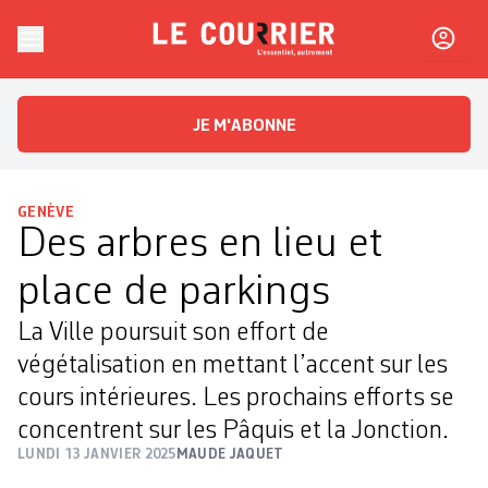
Skip to content
Le Courrier
L'essentiel, autrement
JE M'ABONNE
GENÈVE
Des arbres en lieu et
place de parkings
La Ville poursuit son effort de
végétalisation en mettant l’accent sur les
cours intérieures. Les prochains efforts se
concentrent sur les Pâquis et la Jonction.
LUNDI 13 JANVIER 2025
MAUDE JAQUET