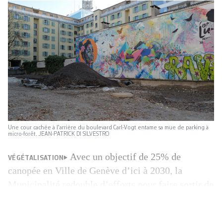
Une cour cachée à l'arrière du boulevard Carl-Vogt entame sa mue de parking à
micro-forêt. JEAN-PATRICK DI SILVESTRO
Avec un objectif de 25% de
VÉGÉTALISATION
canopée en Ville de Genève d’ici à 2030, la
Municipalité redouble d’efforts pour faire sortir de
terre de nouveaux arbres. Un défi ardu dans un
territoire à la densité certaine. Ainsi, la Ville de