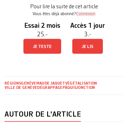
Genève a-t-elle en tête de changer les places de
Pour lire la suite de cet article
parking en zone de verdure dans […]
Vous êtes déjà abonné?
Connexion
Essai 2 mois
Accès 1 jour
25.-
3.-
JE TESTE
JE LIS
RÉGIONS
GENÈVE
MAUDE JAQUET
VÉGÉTALISATION
VILLE DE GENÈVE
DÉGRAPPAGE
PÂQUIS
JONCTION
AUTOUR DE L'ARTICLE