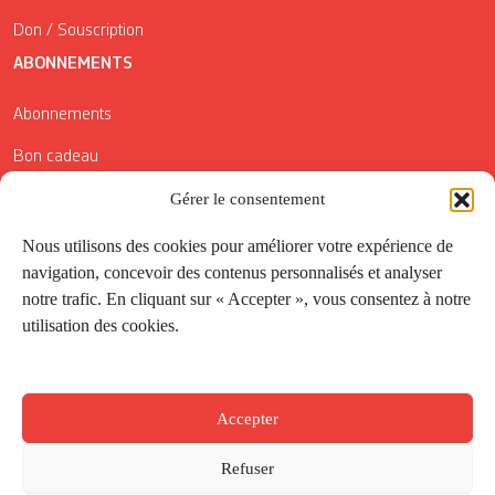
Don / Souscription
ABONNEMENTS
Abonnements
Bon cadeau
Conditions générales de vente
Gérer le consentement
Réductions de la Carte Côté Courrier
Nous utilisons des cookies pour améliorer votre expérience de
navigation, concevoir des contenus personnalisés et analyser
Application
notre trafic. En cliquant sur « Accepter », vous consentez à notre
utilisation des cookies.
Suivez-nous
Accepter
Refuser