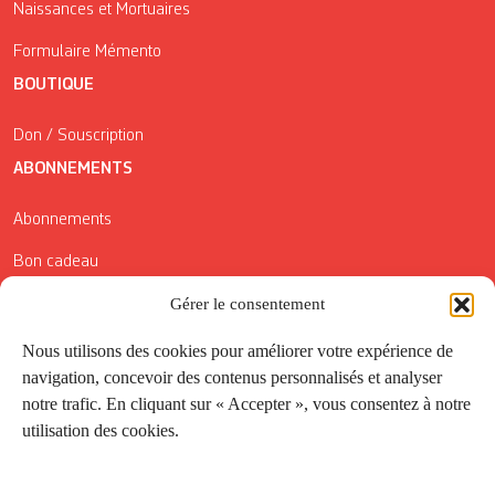
Naissances et Mortuaires
Formulaire Mémento
BOUTIQUE
Don / Souscription
ABONNEMENTS
Abonnements
Bon cadeau
Gérer le consentement
Conditions générales de vente
Réductions de la Carte Côté Courrier
Nous utilisons des cookies pour améliorer votre expérience de
navigation, concevoir des contenus personnalisés et analyser
Application
notre trafic. En cliquant sur « Accepter », vous consentez à notre
utilisation des cookies.
Suivez-nous