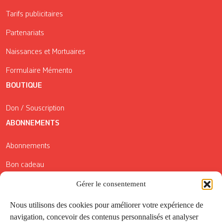
Tarifs publicitaires
Partenariats
Naissances et Mortuaires
Formulaire Mémento
BOUTIQUE
Don / Souscription
ABONNEMENTS
Abonnements
Bon cadeau
Conditions générales de vente
Gérer le consentement
Réductions de la Carte Côté Courrier
Nous utilisons des cookies pour améliorer votre expérience de
navigation, concevoir des contenus personnalisés et analyser
Application