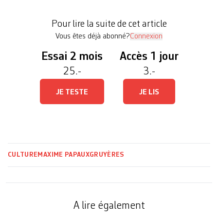
fantastiques pour des blockbusters (Black Panther,
Thor, Guardians of the Galaxy, Captain Marvel,
Pour lire la suite de cet article
etc.). A […]
Vous êtes déjà abonné?
Connexion
Essai 2 mois
Accès 1 jour
25.-
3.-
JE TESTE
JE LIS
CULTURE
MAXIME PAPAUX
GRUYÈRES
A lire également