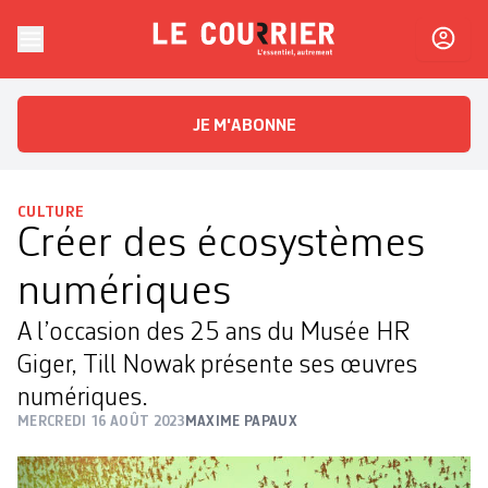
Skip to content
Le Courrier
L'essentiel, autrement
JE M'ABONNE
CULTURE
Créer des écosystèmes
numériques
A l’occasion des 25 ans du Musée HR
Giger, Till Nowak présente ses œuvres
numériques.
MERCREDI 16 AOÛT 2023
MAXIME PAPAUX