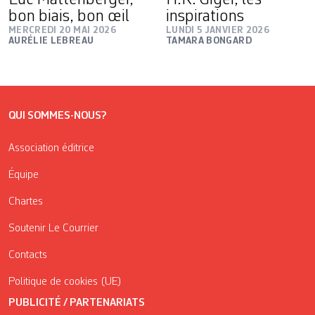
bon biais, bon œil
inspirations
MERCREDI 20 MAI 2026
LUNDI 5 JANVIER 2026
AURÉLIE LEBREAU
TAMARA BONGARD
QUI SOMMES-NOUS?
Association éditrice
Équipe
Chartes
Soutenir Le Courrier
Contacts
Politique de cookies (UE)
PUBLICITÉ / PARTENARIATS