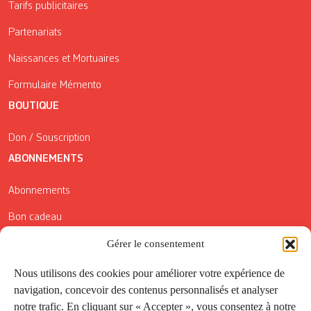
Tarifs publicitaires
Partenariats
Naissances et Mortuaires
Formulaire Mémento
BOUTIQUE
Don / Souscription
ABONNEMENTS
Abonnements
Bon cadeau
Conditions générales de vente
Gérer le consentement
Réductions de la Carte Côté Courrier
Nous utilisons des cookies pour améliorer votre expérience de
navigation, concevoir des contenus personnalisés et analyser
Application
notre trafic. En cliquant sur « Accepter », vous consentez à notre