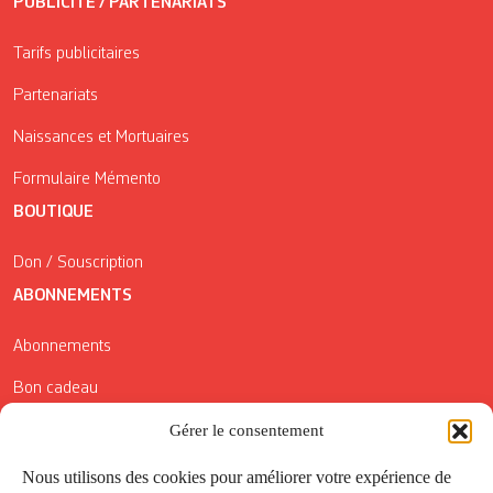
PUBLICITÉ / PARTENARIATS
Tarifs publicitaires
Partenariats
Naissances et Mortuaires
Formulaire Mémento
BOUTIQUE
Don / Souscription
ABONNEMENTS
Abonnements
Bon cadeau
Gérer le consentement
Conditions générales de vente
Réductions de la Carte Côté Courrier
Nous utilisons des cookies pour améliorer votre expérience de