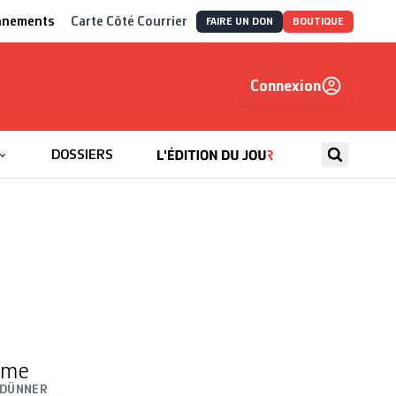
nnements
Carte Côté Courrier
FAIRE UN DON
BOUTIQUE
Connexion
, autrement
DOSSIERS
sme
 DÜNNER