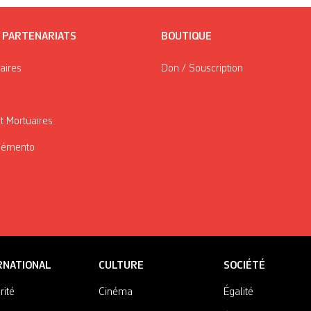
/ PARTENARIATS
BOUTIQUE
taires
Don / Souscription
t Mortuaires
Mémento
RNATIONAL
CULTURE
SOCIÉTÉ
rité
Cinéma
Égalité