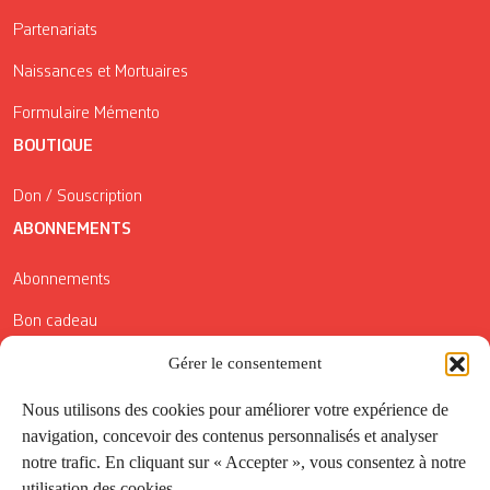
Partenariats
Naissances et Mortuaires
Formulaire Mémento
BOUTIQUE
Don / Souscription
ABONNEMENTS
Abonnements
Bon cadeau
Gérer le consentement
Conditions générales de vente
Réductions de la Carte Côté Courrier
Nous utilisons des cookies pour améliorer votre expérience de
navigation, concevoir des contenus personnalisés et analyser
Application
notre trafic. En cliquant sur « Accepter », vous consentez à notre
utilisation des cookies.