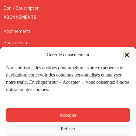
Don / Souscription
ABONNEMENTS
Abonnements
Bon cadeau
Conditions générales de vente
Gérer le consentement
Réductions de la Carte Côté Courrier
Nous utilisons des cookies pour améliorer votre expérience de
navigation, concevoir des contenus personnalisés et analyser
Application
notre trafic. En cliquant sur « Accepter », vous consentez à notre
utilisation des cookies.
Suivez-nous
Accepter
Refuser