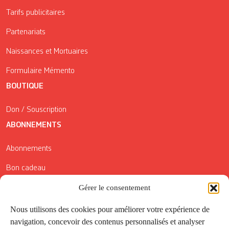
Tarifs publicitaires
Partenariats
Naissances et Mortuaires
Formulaire Mémento
BOUTIQUE
Don / Souscription
ABONNEMENTS
Abonnements
Bon cadeau
Conditions générales de vente
Gérer le consentement
Réductions de la Carte Côté Courrier
Nous utilisons des cookies pour améliorer votre expérience de
navigation, concevoir des contenus personnalisés et analyser
Application