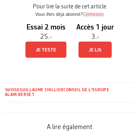
Fribourgeois répond aux questions de La Liberté.
Pour lire la suite de cet article
A la fin de votre […]
Vous êtes déjà abonné?
Connexion
Essai 2 mois
Accès 1 jour
25.-
3.-
JE TESTE
JE LIS
SUISSE
GUILLAUME CHILLIER
CONSEIL DE L'EUROPE
ALAIN BERSET
A lire également