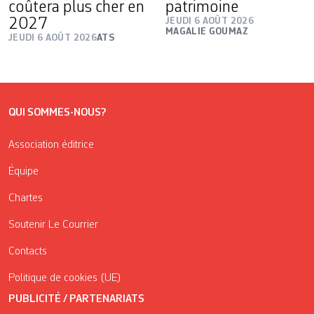
coûtera plus cher en
patrimoine
2027
JEUDI 6 AOÛT 2026
MAGALIE GOUMAZ
JEUDI 6 AOÛT 2026
ATS
QUI SOMMES-NOUS?
Association éditrice
Équipe
Chartes
Soutenir Le Courrier
Contacts
Politique de cookies (UE)
PUBLICITÉ / PARTENARIATS