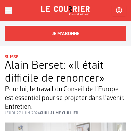
Skip to content
Le Courrier
L'essentiel, autrement
JE M'ABONNE
SUISSE
Alain Berset: «Il était
difficile de renoncer»
Pour lui, le travail du Conseil de l’Europe
est essentiel pour se projeter dans l’avenir.
Entretien.
JEUDI 27 JUIN 2024
GUILLAUME CHILLIER