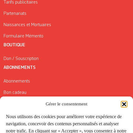
Tarifs publicitaires
Partenariats
Naissances et Mortuaires
Formulaire Mémento
BOUTIQUE
Don / Souscription
ABONNEMENTS
Abonnements
Bon cadeau
Conditions générales de vente
Gérer le consentement
Réductions de la Carte Côté Courrier
Nous utilisons des cookies pour améliorer votre expérience de
navigation, concevoir des contenus personnalisés et analyser
Application
notre trafic. En cliquant sur « Accepter », vous consentez à notre