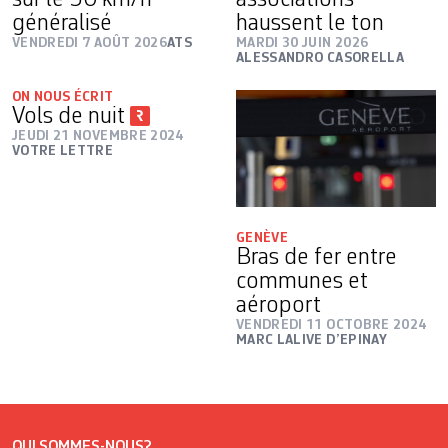
sur le 30 km/h
associations
généralisé
haussent le ton
VENDREDI 7 AOÛT 2026
ATS
MARDI 30 JUIN 2026
ALESSANDRO CASORELLA
ON NOUS ÉCRIT
Vols de nuit
JEUDI 21 NOVEMBRE 2024
VOTRE LETTRE
GENÈVE
Bras de fer entre
communes et
aéroport
VENDREDI 11 OCTOBRE 2024
MARC LALIVE D’EPINAY
QUI SOMMES-NOUS?