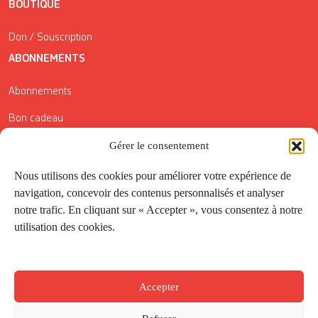
BOUTIQUE
Don / Souscription
ABONNEMENTS
Abonnements
Bon cadeau
Conditions générales de vente
Gérer le consentement
Réductions de la Carte Côté Courrier
Nous utilisons des cookies pour améliorer votre expérience de
navigation, concevoir des contenus personnalisés et analyser
Application
notre trafic. En cliquant sur « Accepter », vous consentez à notre
utilisation des cookies.
Suivez-nous
Accepter