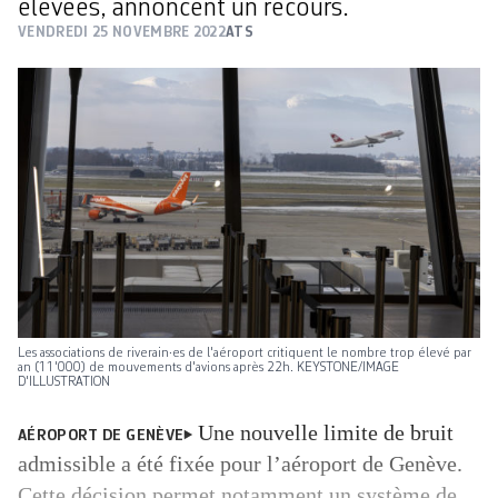
élevées, annoncent un recours.
VENDREDI 25 NOVEMBRE 2022
ATS
Les associations de riverain·es de l'aéroport critiquent le nombre trop élevé par
an (11'000) de mouvements d'avions après 22h. KEYSTONE/IMAGE
D'ILLUSTRATION
Une nouvelle limite de bruit
AÉROPORT DE GENÈVE
admissible a été fixée pour l’aéroport de Genève.
Cette décision permet notamment un système de