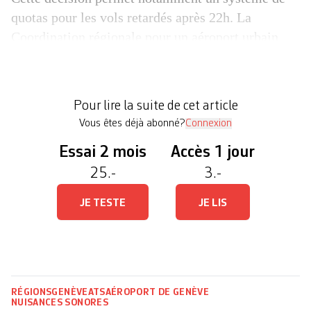
quotas pour les vols retardés après 22h. La
Coordination régionale pour un aéroport urbain
respectueux de la population et de
l’environnement (CARPE) a annoncé déposer un
recours contre ce nouveau règlement auprès du
Pour lire la suite de cet article
Tribunal administratif […]
Vous êtes déjà abonné?
Connexion
Essai 2 mois
Accès 1 jour
25.-
3.-
JE TESTE
JE LIS
RÉGIONS
GENÈVE
ATS
AÉROPORT DE GENÈVE
NUISANCES SONORES