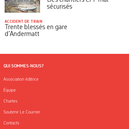
sécurisés
ACCIDENT DE TRAIN
Trente blessés en gare
d’Andermatt
QUI SOMMES-NOUS?
Association éditrice
Équipe
Chartes
Soutenir Le Courrier
Contacts