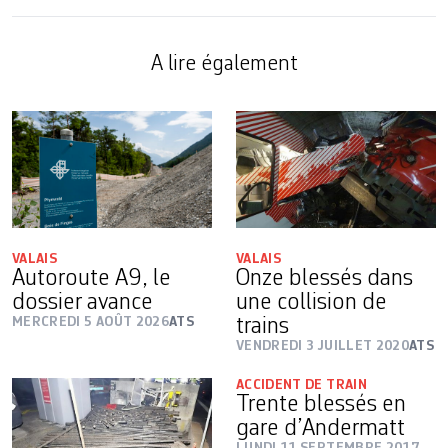
A lire également
VALAIS
VALAIS
Autoroute A9, le
Onze blessés dans
dossier avance
une collision de
MERCREDI 5 AOÛT 2026
ATS
trains
VENDREDI 3 JUILLET 2020
ATS
ACCIDENT DE TRAIN
Trente blessés en
gare d’Andermatt
LUNDI 11 SEPTEMBRE 2017