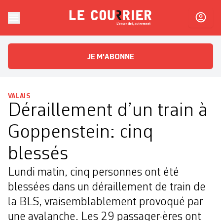
Skip to content
Le Courrier
L'essentiel, autrement
JE M'ABONNE
VALAIS
Déraillement d’un train à
Goppenstein: cinq
blessés
Lundi matin, cinq personnes ont été
blessées dans un déraillement de train de
la BLS, vraisemblablement provoqué par
une avalanche. Les 29 passager·ères ont