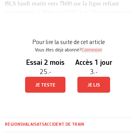
BLS lundi matin vers 7h00 sur la ligne reliant
Goppenstein à Hohtenn (VS). Les 29 personnes qui
se trouvaient à bord ont été évacuées. Une
avalanche en serait la cause. L’une des cinq
personnes blessées a dû être évacuée vers l’hôpital
Pour lire la suite de cet article
de […]
Vous êtes déjà abonné?
Connexion
Essai 2 mois
Accès 1 jour
25.-
3.-
JE TESTE
JE LIS
RÉGIONS
VALAIS
ATS
ACCIDENT DE TRAIN