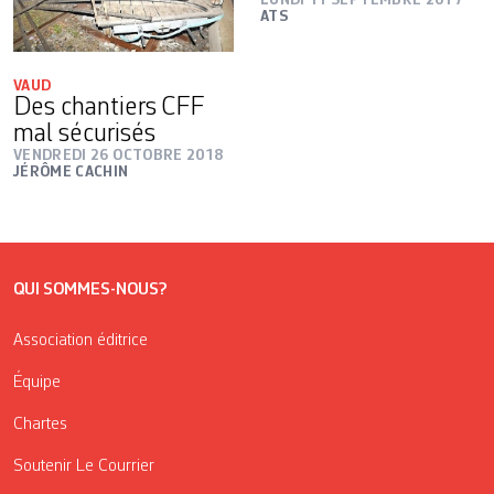
ATS
VAUD
Des chantiers CFF
mal sécurisés
VENDREDI 26 OCTOBRE 2018
JÉRÔME CACHIN
QUI SOMMES-NOUS?
Association éditrice
Équipe
Chartes
Soutenir Le Courrier