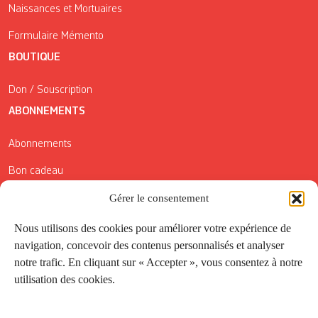
Naissances et Mortuaires
Formulaire Mémento
BOUTIQUE
Don / Souscription
ABONNEMENTS
Abonnements
Bon cadeau
Conditions générales de vente
Gérer le consentement
Réductions de la Carte Côté Courrier
Nous utilisons des cookies pour améliorer votre expérience de
navigation, concevoir des contenus personnalisés et analyser
Application
notre trafic. En cliquant sur « Accepter », vous consentez à notre
utilisation des cookies.