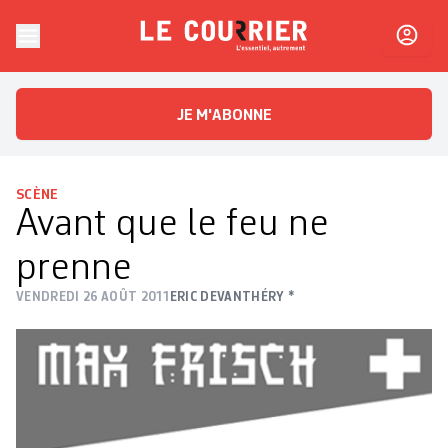
Skip to content
Le Courrier
L'essentiel, autrement
JE M'ABONNE
SCÈNE
Avant que le feu ne
prenne
VENDREDI 26 AOÛT 2011
ERIC DEVANTHÉRY *