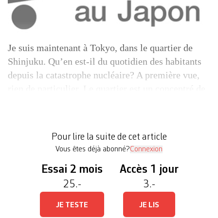
Je suis maintenant à Tokyo, dans le quartier de
Shinjuku. Qu’en est-il du quotidien des habitants
depuis la catastrophe nucléaire? A première vue,
rien de particulier. Le quartier est un concentré de
tout ce qu’on peut imaginer à propos de la capitale
nippone: marées humaines, buildings, centres
commerciaux et activité frénétique. Pourtant, dans
Pour lire la suite de cet article
la station […]
Vous êtes déjà abonné?
Connexion
Essai 2 mois
Accès 1 jour
25.-
3.-
JE TESTE
JE LIS