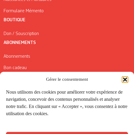
Formulaire Mémento
BOUTIQUE
Don / Souscription
ABONNEMENTS
Abonnements
Bon cadeau
Conditions générales de vente
Gérer le consentement
Réductions de la Carte Côté Courrier
Nous utilisons des cookies pour améliorer votre expérience de
navigation, concevoir des contenus personnalisés et analyser
Application
notre trafic. En cliquant sur « Accepter », vous consentez à notre
utilisation des cookies.
Suivez-nous