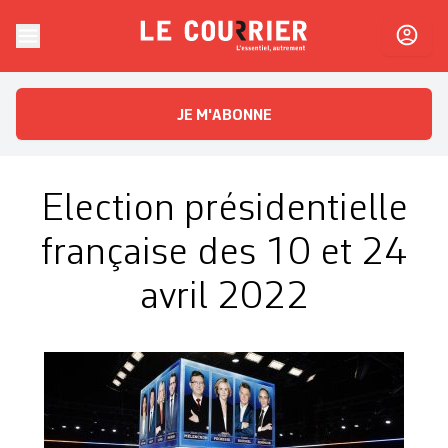
Skip to content
Le Courrier
L'essentiel, autrement
JE M'ABONNE
Election présidentielle
française des 10 et 24
avril 2022