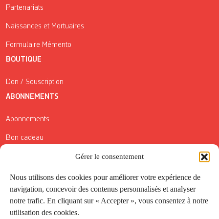
Partenariats
Naissances et Mortuaires
Formulaire Mémento
BOUTIQUE
Don / Souscription
ABONNEMENTS
Abonnements
Bon cadeau
Gérer le consentement
Conditions générales de vente
Réductions de la Carte Côté Courrier
Nous utilisons des cookies pour améliorer votre expérience de
navigation, concevoir des contenus personnalisés et analyser
Application
notre trafic. En cliquant sur « Accepter », vous consentez à notre
utilisation des cookies.