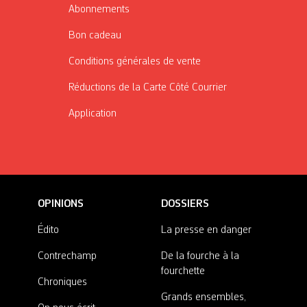
Abonnements
Bon cadeau
Conditions générales de vente
Réductions de la Carte Côté Courrier
Application
OPINIONS
DOSSIERS
Édito
La presse en danger
Contrechamp
De la fourche à la
fourchette
Chroniques
Grands ensembles,