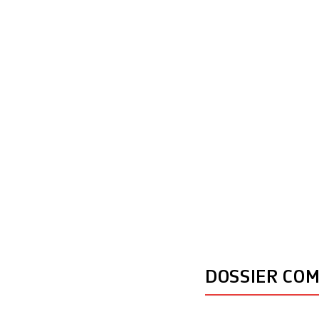
obtenu un résultat
Valérie Pécresse,
DOSSIER CO