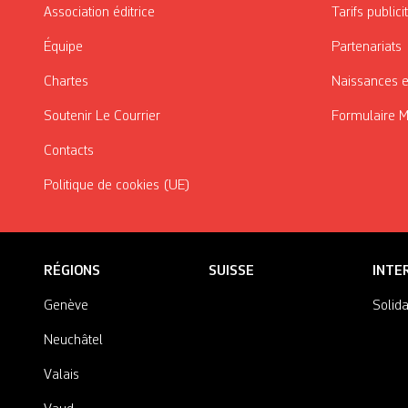
Association éditrice
Tarifs publici
Équipe
Partenariats
Chartes
Naissances e
Soutenir Le Courrier
Formulaire 
Contacts
Politique de cookies (UE)
RÉGIONS
SUISSE
INTE
Genève
Solida
Neuchâtel
Valais