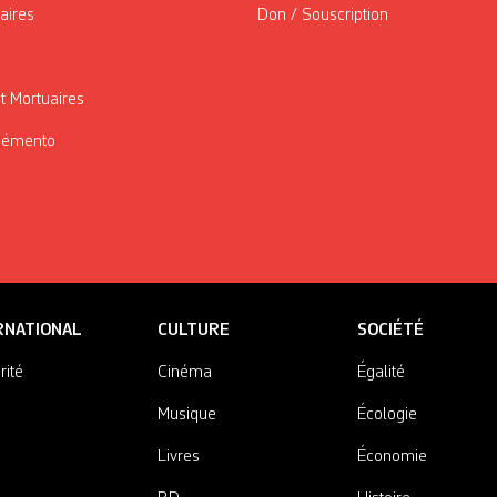
taires
Don / Souscription
t Mortuaires
Mémento
RNATIONAL
CULTURE
SOCIÉTÉ
rité
Cinéma
Égalité
Musique
Écologie
Livres
Économie