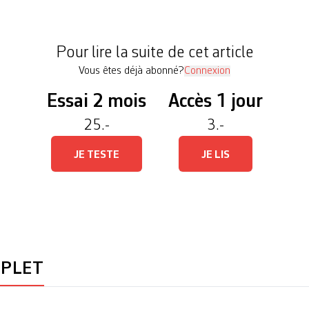
 humiliant, sans précédent, 1,75%, et celle des Ré
 signe une défaite historique […]
Pour lire la suite de cet article
Vous êtes déjà abonné?
Connexion
Essai 2 mois
Accès 1 jour
25.-
3.-
JE TESTE
JE LIS
MPLET