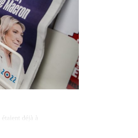
 étaient déjà à
ntielle dimanche a
e Anne Hidalgo a