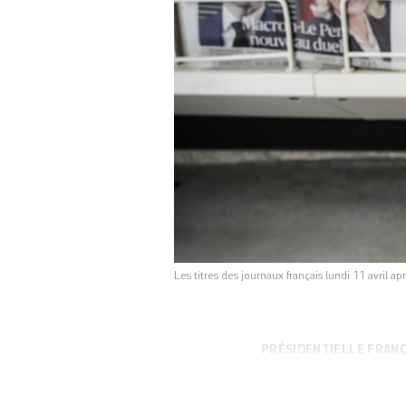
Les titres des journaux français lundi 11 avril a
PRÉSIDENTIELLE FRANÇ
l’agonie depuis d
enfoncé un nouvea