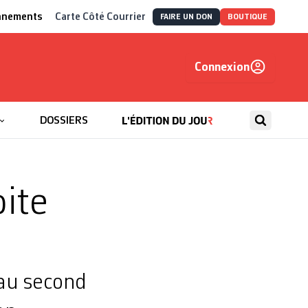
nnements
Carte Côté Courrier
FAIRE UN DON
BOUTIQUE
Connexion
, autrement
DOSSIERS
ite
 au second