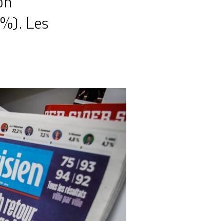
on
%). Les