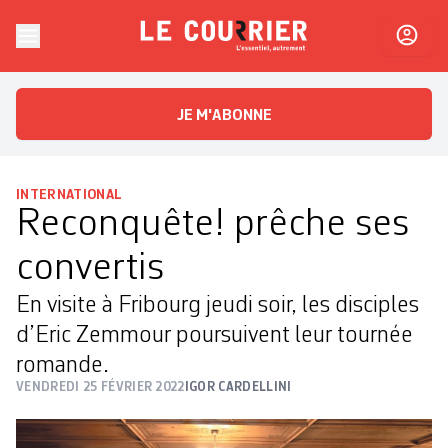
Skip to content
Le Courrier
L'essentiel, autrement
JE M'ABONNE
INTERNATIONAL
Reconquête! prêche ses
convertis
En visite à Fribourg jeudi soir, les disciples
d’Eric Zemmour poursuivent leur tournée
romande.
VENDREDI 25 FÉVRIER 2022
IGOR CARDELLINI