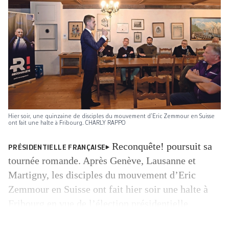
Hier soir, une quinzaine de disciples du mouvement d’Eric Zemmour en Suisse
ont fait une halte à Fribourg. CHARLY RAPPO
Reconquête! poursuit sa
PRÉSIDENTIELLE FRANÇAISE
tournée romande. Après Genève, Lausanne et
Martigny, les disciples du mouvement d’Eric
Zemmour en Suisse ont fait hier soir une halte à
Fribourg en vue de l’élection présidentielle
française des 10 et 24 avril. Plus modeste qu’en