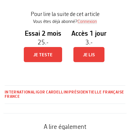
Valais où 70 personnes s’étaient mobilisées, la
réunion fribourgeoise a rassemblé une quinzaine
Pour lire la suite de cet article
d’adhérents. Le menu: présenter […]
Vous êtes déjà abonné?
Connexion
Essai 2 mois
Accès 1 jour
25.-
3.-
JE TESTE
JE LIS
INTERNATIONAL
IGOR CARDELLINI
PRÉSIDENTIELLE FRANÇAISE
FRANCE
A lire également