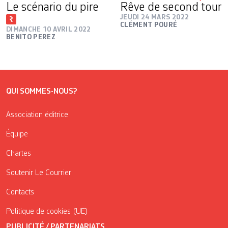
Le scénario du pire
Rêve de second tour
JEUDI 24 MARS 2022
CLÉMENT POURÉ
DIMANCHE 10 AVRIL 2022
BENITO PEREZ
QUI SOMMES-NOUS?
Association éditrice
Équipe
Chartes
Soutenir Le Courrier
Contacts
Politique de cookies (UE)
PUBLICITÉ / PARTENARIATS