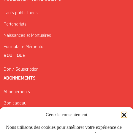
Tarifs publicitaires
Partenariats
Naissances et Mortuaires
Formulaire Mémento
BOUTIQUE
Don / Souscription
ABONNEMENTS
Abonnements
Bon cadeau
Conditions générales de vente
Gérer le consentement
Réductions de la Carte Côté Courrier
Nous utilisons des cookies pour améliorer votre expérience de