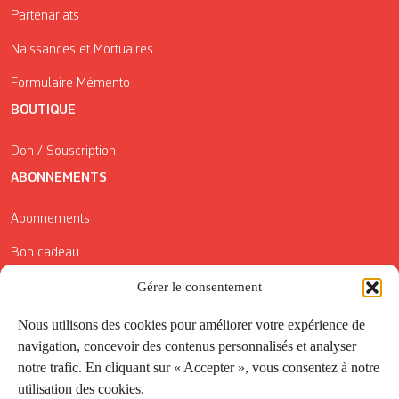
Partenariats
Naissances et Mortuaires
Formulaire Mémento
BOUTIQUE
Don / Souscription
ABONNEMENTS
Abonnements
Bon cadeau
Gérer le consentement
Conditions générales de vente
Réductions de la Carte Côté Courrier
Nous utilisons des cookies pour améliorer votre expérience de
navigation, concevoir des contenus personnalisés et analyser
Application
notre trafic. En cliquant sur « Accepter », vous consentez à notre
utilisation des cookies.