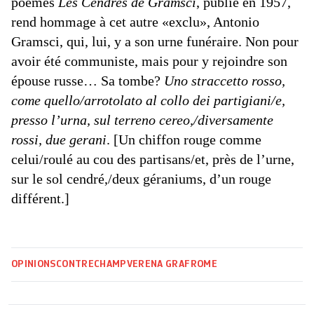
poèmes
Les Cendres de Gramsci
, publié en 1957,
rend hommage à cet autre «exclu», Antonio
Gramsci, qui, lui, y a son urne funéraire. Non pour
avoir été communiste, mais pour y rejoindre son
épouse russe… Sa tombe?
Uno straccetto rosso,
come quello/arrotolato al collo dei partigiani/e,
presso l’urna, sul terreno cereo,/diversamente
rossi, due gerani
. [Un chiffon rouge comme
celui/roulé au cou des partisans/et, près de l’urne,
sur le sol cendré,/deux géraniums, d’un rouge
différent.]
OPINIONS
CONTRECHAMP
VERENA GRAF
ROME