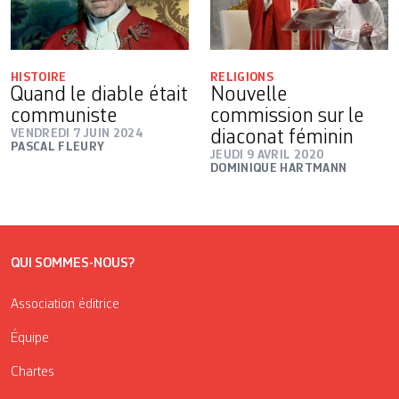
HISTOIRE
RELIGIONS
Quand le diable était
Nouvelle
communiste
commission sur le
VENDREDI 7 JUIN 2024
diaconat féminin
PASCAL FLEURY
JEUDI 9 AVRIL 2020
DOMINIQUE HARTMANN
QUI SOMMES-NOUS?
Association éditrice
Équipe
Chartes