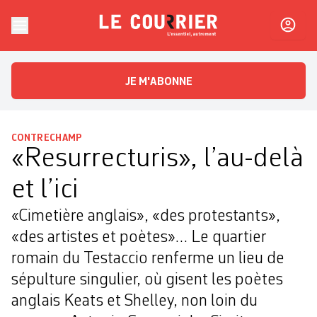
Skip to content
Le Courrier
L'essentiel, autrement
JE M'ABONNE
CONTRECHAMP
«Resurrecturis», l’au-delà
et l’ici
«Cimetière anglais», «des protestants»,
«des artistes et poètes»… Le quartier
romain du Testaccio renferme un lieu de
sépulture singulier, où gisent les poètes
anglais Keats et Shelley, non loin du