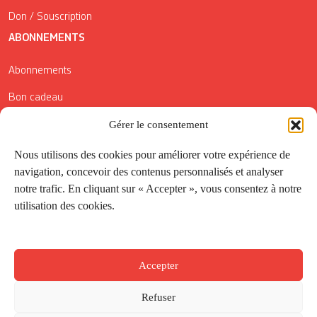
Don / Souscription
ABONNEMENTS
Abonnements
Bon cadeau
Gérer le consentement
Conditions générales de vente
Réductions de la Carte Côté Courrier
Nous utilisons des cookies pour améliorer votre expérience de
navigation, concevoir des contenus personnalisés et analyser
Application
notre trafic. En cliquant sur « Accepter », vous consentez à notre
utilisation des cookies.
Suivez-nous
Accepter
Refuser