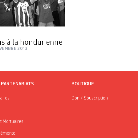
ns à la hondurienne
OVEMBRE 2013
/ PARTENARIATS
BOUTIQUE
taires
Don / Souscription
t Mortuaires
Mémento