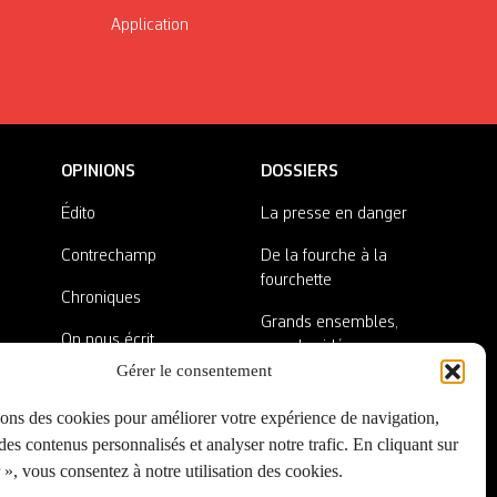
Application
OPINIONS
DOSSIERS
Édito
La presse en danger
Contrechamp
De la fourche à la
fourchette
Chroniques
Grands ensembles,
On nous écrit
grandes idées
Gérer le consentement
Nos invité·es
Lieux abandonnés
sons des cookies pour améliorer votre expérience de navigation,
A côté de la plaque
es contenus personnalisés et analyser notre trafic. En cliquant sur
», vous consentez à notre utilisation des cookies.