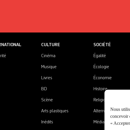
RNATIONAL
CULTURE
SOCIÉTÉ
rité
Cinéma
Égalité
Musique
Écologie
Livres
Économie
BD
Histoire
Scène
Religions
Nous utili
Arts plastiques
Alternatives
concevoir d
Inédits
Médias
« Accepter 