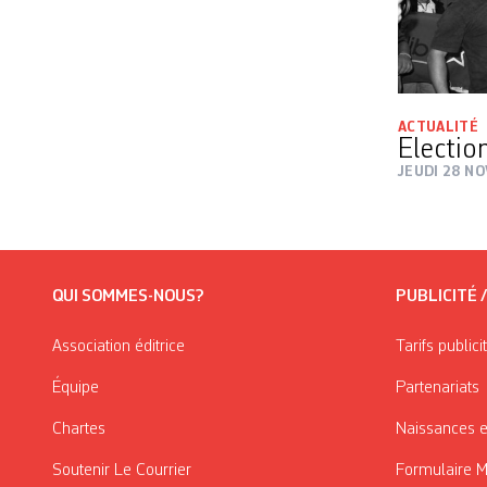
ACTUALITÉ
Electio
JEUDI 28 N
QUI SOMMES-NOUS?
PUBLICITÉ 
Association éditrice
Tarifs publici
Équipe
Partenariats
Chartes
Naissances e
Soutenir Le Courrier
Formulaire 