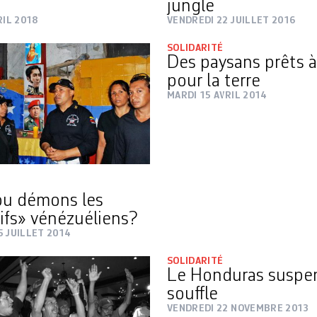
jungle
RIL 2018
VENDREDI 22 JUILLET 2016
SOLIDARITÉ
Des paysans prêts à
pour la terre
MARDI 15 AVRIL 2014
ou démons les
tifs» vénézuéliens?
5 JUILLET 2014
SOLIDARITÉ
Le Honduras suspe
souffle
VENDREDI 22 NOVEMBRE 2013