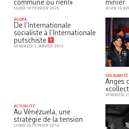
commune ou rien!»
minier
LUNDI 10 FÉVRIER 2025
JEUDI 26 AV
AGORA
De l’Internationale
socialiste à l’Internationale
putschiste
VENDREDI 2 JANVIER 2015
SOLIDARITÉ
Anges 
«collec
VENDREDI 2
ACTUALITÉ
Au Vénézuela, une
stratégie de la tension
LUNDI 24 FÉVRIER 2014