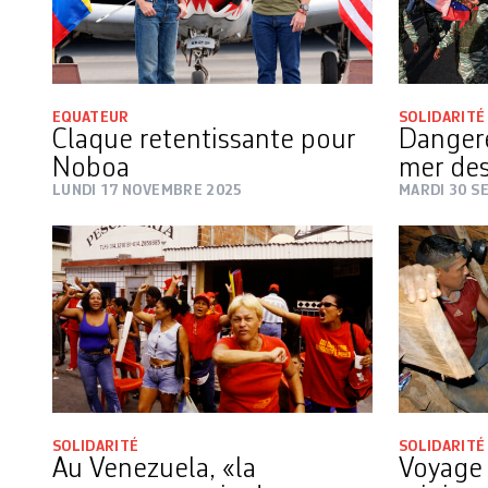
EQUATEUR
SOLIDARITÉ
Claque retentissante pour
Dangere
Noboa
mer des
LUNDI 17 NOVEMBRE 2025
MARDI 30 S
SOLIDARITÉ
SOLIDARITÉ
Au Venezuela, «la
Voyage 