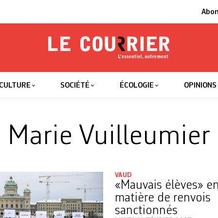
Abo
Le Courrier
L'essentiel
CULTURE
SOCIÉTÉ
ÉCOLOGIE
OPINIONS
Marie Vuilleumier
VAUD
«Mauvais élèves» e
matière de renvois
sanctionnés