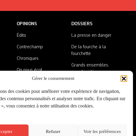
OPINIONS
DOSSIERS
Édito
La presse en danger
Contrechamp
De la fourche à la
fourchette
Chroniques
Grands ensembles,
On nous écrit
grandes idées
Gérer le consentement
Nos invité·es
Lieux abandonnés
sons des cookies pour améliorer votre expérience de navigation,
A côté de la plaque
es contenus personnalisés et analyser notre trafic. En cliquant sur
», vous consentez à notre utilisation des cookies.
cepter
Refuser
Voir les préférences