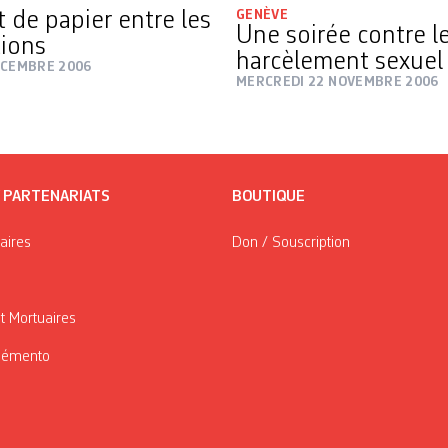
 de papier entre les
GENÈVE
Une soirée contre l
ions
harcèlement sexuel
ÉCEMBRE 2006
MERCREDI 22 NOVEMBRE 2006
/ PARTENARIATS
BOUTIQUE
taires
Don / Souscription
t Mortuaires
Mémento