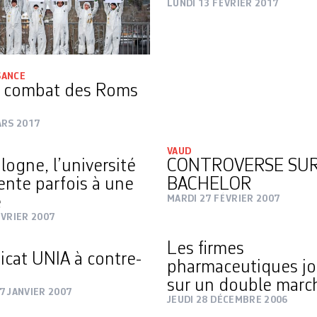
LUNDI 13 FÉVRIER 2017
SANCE
g combat des Roms
ARS 2017
VAUD
logne, l’université
CONTROVERSE SUR
ente parfois à une
BACHELOR
e
MARDI 27 FÉVRIER 2007
ÉVRIER 2007
Les firmes
icat UNIA à contre-
pharmaceutiques j
sur un double marc
7 JANVIER 2007
JEUDI 28 DÉCEMBRE 2006