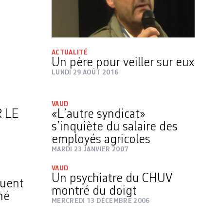
ACTUALITÉ
Un père pour veiller sur eux
LUNDI 29 AOÛT 2016
VAUD
 LE
«L’autre syndicat»
s’inquiète du salaire des
employés agricoles
MARDI 23 JANVIER 2007
VAUD
Un psychiatre du CHUV
ouent
montré du doigt
hé
MERCREDI 13 DÉCEMBRE 2006