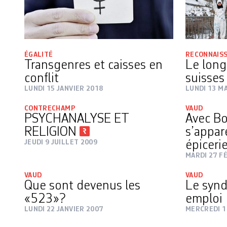
ÉGALITÉ
RECONNAIS
Transgenres et caisses en
Le lon
conflit
suisses
LUNDI 15 JANVIER 2018
LUNDI 13 M
CONTRECHAMP
VAUD
PSYCHANALYSE ET
Avec Bo
RELIGION
s’appar
JEUDI 9 JUILLET 2009
épiceri
MARDI 27 F
VAUD
VAUD
Que sont devenus les
Le synd
«523»?
emploi
LUNDI 22 JANVIER 2007
MERCREDI 1