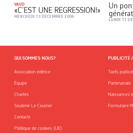
VAUD
Un pont
«C’EST UNE REGRESSION!»
générat
MERCREDI 13 DÉCEMBRE 2006
LUNDI 11 D
QUI SOMMES-NOUS?
PUBLICITÉ 
Association éditrice
Tarifs publici
Équipe
Partenariats
Chartes
Naissances e
Soutenir Le Courrier
Formulaire 
Contacts
Politique de cookies (UE)