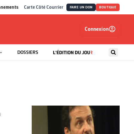
nnements
Carte Côté Courrier
FAIRE UN DON
BOUTIQUE
Connexion
, autrement
DOSSIERS
n