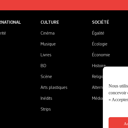
RNATIONAL
CULTURE
SOCIÉTÉ
rité
Cinéma
Égalité
Musique
Écologie
Livres
Économie
BD
Histoire
Scène
Religions
Nous utili
Arts plastiques
Alternatives
concevoir d
Inédits
Médias
« Accepter 
Strips
Ac