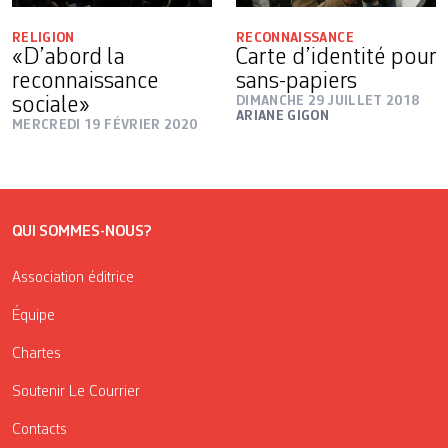
RELIGION
RECONNAISSANCE
«D’abord la
Carte d’identité pour
reconnaissance
sans-papiers
sociale»
DIMANCHE 29 JUILLET 2018
ARIANE GIGON
MERCREDI 19 FÉVRIER 2020
QUI SOMMES-NOUS?
Association éditrice
Équipe
Chartes
Soutenir Le Courrier
Contacts