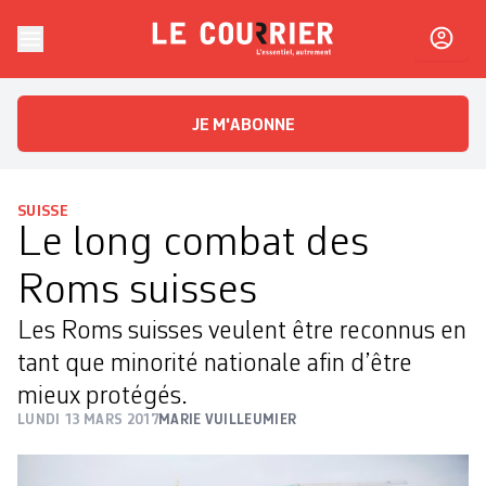
Skip to content
Le Courrier
L'essentiel, autrement
JE M'ABONNE
SUISSE
Le long combat des
Roms suisses
Les Roms suisses veulent être reconnus en
tant que minorité nationale afin d’être
mieux protégés.
LUNDI 13 MARS 2017
MARIE VUILLEUMIER