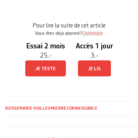
leur identité. Une lenteur administrative
incompréhensible pour les deux organisations à
l’origine de la demande, Romano Dialog et Rroma
Pour lire la suite de cet article
[…]
Vous êtes déjà abonné?
Connexion
Essai 2 mois
Accès 1 jour
25.-
3.-
JE TESTE
JE LIS
SUISSE
MARIE VUILLEUMIER
RECONNAISSANCE