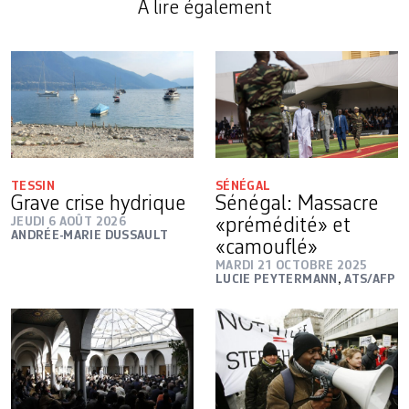
A lire également
TESSIN
SÉNÉGAL
Grave crise hydrique
Sénégal: Massacre
JEUDI 6 AOÛT 2026
«prémédité» et
ANDRÉE-MARIE DUSSAULT
«camouflé»
MARDI 21 OCTOBRE 2025
LUCIE PEYTERMANN
,
ATS/AFP