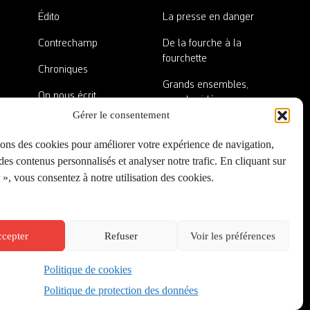
Édito
La presse en danger
Contrechamp
De la fourche à la
fourchette
Chroniques
Grands ensembles,
On nous écrit
grandes idées
Gérer le consentement
Nos invité·es
Lieux abandonnés
sons des cookies pour améliorer votre expérience de navigation,
A côté de la plaque
es contenus personnalisés et analyser notre trafic. En cliquant sur
», vous consentez à notre utilisation des cookies.
cepter
Refuser
Voir les préférences
Politique de cookies
Créé par
Onepixel
&
Wonderweb
&
EPIC
Politique de protection des données