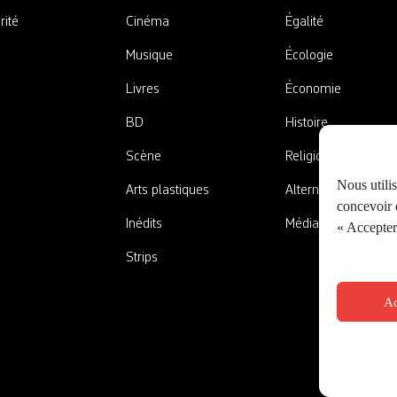
rité
Cinéma
Égalité
Musique
Écologie
Livres
Économie
BD
Histoire
Scène
Religions
Nous utili
Arts plastiques
Alternatives
concevoir d
Inédits
Médias
« Accepter 
Strips
Ac