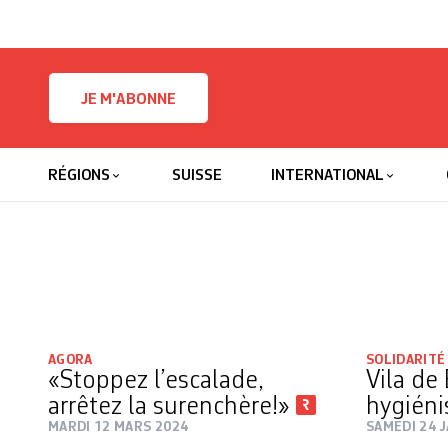
Skip to content
JE M'ABONNE
RÉGIONS
SUISSE
INTERNATIONAL
AGORA
SOLIDARITÉ
«Stoppez l’escalade,
Vila de 
arrêtez la surenchère!»
hygién
MARDI 12 MARS 2024
SAMEDI 24 