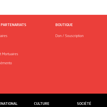
/ PARTENARIATS
BOUTIQUE
taires
Don / Souscription
t Mortuaires
Mémento
RNATIONAL
CULTURE
SOCIÉTÉ