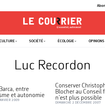
Abo
Le Courrier
L'essentiel
CULTURE
SOCIÉTÉ
ÉCOLOGIE
OPINIONS
Luc Recordon
Conserver Christop
Barca, entre
Blocher au Conseil 
isme et autonomie
n’est plus possible
JANVIER 2009
DIMANCHE 2 DÉCEMBRE 2007