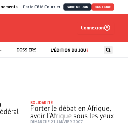
nnements
Carte Côté Courrier
FAIRE UN DON
BOUTIQUE
Connexion
, autrement
DOSSIERS
h
SOLIDARITÉ
Porter le débat en Afrique,
fédéral
avoir l’Afrique sous les yeux
DIMANCHE 21 JANVIER 2007