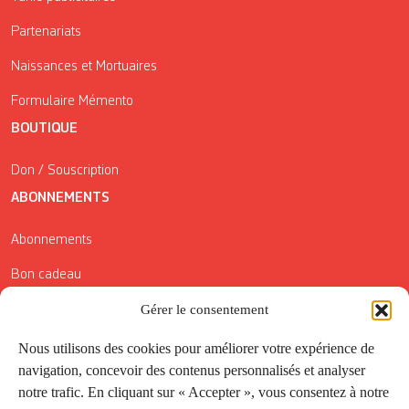
Partenariats
Naissances et Mortuaires
Formulaire Mémento
BOUTIQUE
Don / Souscription
ABONNEMENTS
Abonnements
Bon cadeau
Conditions générales de vente
Gérer le consentement
Réductions de la Carte Côté Courrier
Nous utilisons des cookies pour améliorer votre expérience de
navigation, concevoir des contenus personnalisés et analyser
Application
notre trafic. En cliquant sur « Accepter », vous consentez à notre