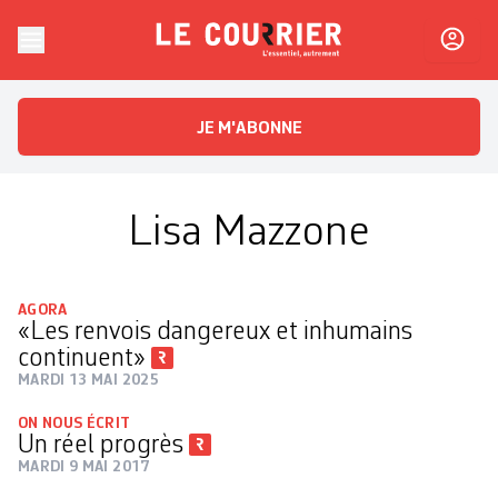
Skip to content
Le Courrier
L'essentiel, autrement
JE M'ABONNE
Lisa Mazzone
AGORA
«Les renvois dangereux et inhumains
continuent»
MARDI 13 MAI 2025
ON NOUS ÉCRIT
Un réel progrès
MARDI 9 MAI 2017