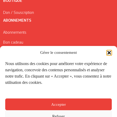
BOUTIQUE
Don / Souscription
ABONNEMENTS
Abonnements
Bon cadeau
Conditions générales de vente
Gérer le consentement
Réductions de la Carte Côté Courrier
Nous utilisons des cookies pour améliorer votre expérience de
navigation, concevoir des contenus personnalisés et analyser
Application
notre trafic. En cliquant sur « Accepter », vous consentez à notre
utilisation des cookies.
Suivez-nous
Accepter
Refuser