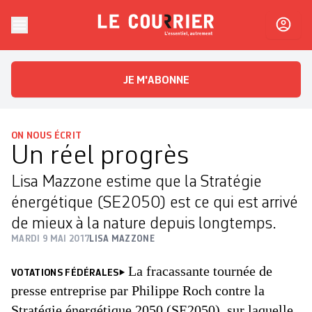
Skip to content
Le Courrier
L'essentiel, autrement
JE M'ABONNE
ON NOUS ÉCRIT
Un réel progrès
Lisa Mazzone estime que la Stratégie
énergétique (SE2050) est ce qui est arrivé
de mieux à la nature depuis longtemps.
MARDI 9 MAI 2017
LISA MAZZONE
La fracassante tournée de
VOTATIONS FÉDÉRALES
presse entreprise par Philippe Roch contre la
Stratégie énergétique 2050 (SE2050), sur laquelle