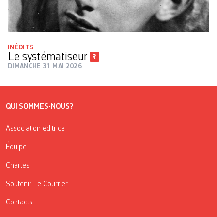
INÉDITS
Le systématiseur
DIMANCHE 31 MAI 2026
QUI SOMMES-NOUS?
Association éditrice
Équipe
Chartes
Soutenir Le Courrier
Contacts