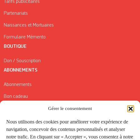
Tarifs publicitaires
Partenariats
Naissances et Mortuaires
Formulaire Mémento
BOUTIQUE
Don / Souscription
ABONNEMENTS
Abonnements
Bon cadeau
Gérer le consentement
Conditions générales de vente
Réductions de la Carte Côté Courrier
Nous utilisons des cookies pour améliorer votre expérience de
navigation, concevoir des contenus personnalisés et analyser
Application
notre trafic. En cliquant sur « Accepter », vous consentez à notre