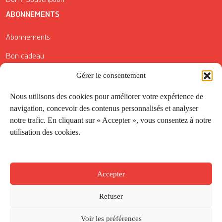
ABONNEMENTS
Abonnements
Bon cadeau
Conditions générales de vente
Gérer le consentement
Réductions de la Carte Côté Courrier
Nous utilisons des cookies pour améliorer votre expérience de
navigation, concevoir des contenus personnalisés et analyser
Application
notre trafic. En cliquant sur « Accepter », vous consentez à notre
utilisation des cookies.
Suivez-nous
Accepter
Refuser
Voir les préférences