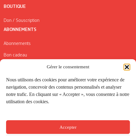
BOUTIQUE
Don / Souscription
ABONNEMENTS
Abonnements
Bon cadeau
Gérer le consentement
Conditions générales de vente
Réductions de la Carte Côté Courrier
Nous utilisons des cookies pour améliorer votre expérience de
navigation, concevoir des contenus personnalisés et analyser
Application
notre trafic. En cliquant sur « Accepter », vous consentez à notre
utilisation des cookies.
Suivez-nous
Accepter