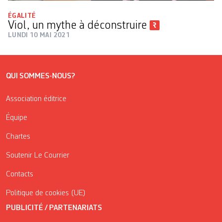
ÉGALITÉ
Viol, un mythe à déconstruire
LUNDI 10 MAI 2021
QUI SOMMES-NOUS?
Association éditrice
Équipe
Chartes
Soutenir Le Courrier
Contacts
Politique de cookies (UE)
PUBLICITÉ / PARTENARIATS