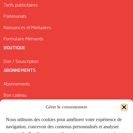
Tarifs publicitaires
Partenariats
Naissances et Mortuaires
Formulaire Mémento
BOUTIQUE
Don / Souscription
ABONNEMENTS
Abonnements
Bon cadeau
Conditions générales de vente
Gérer le consentement
Réductions de la Carte Côté Courrier
Nous utilisons des cookies pour améliorer votre expérience de
navigation, concevoir des contenus personnalisés et analyser
Application