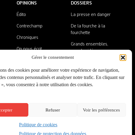
OPINIONS
DOSSIERS
Édito
La presse en danger
Contrechamp
De la fourche à la
fourchette
Chroniques
Grands ensembles,
On nous écrit
grandes idées
Gérer le consentement
Nos invité·es
Lieux abandonnés
sons des cookies pour améliorer votre expérience de navigation,
A côté de la plaque
es contenus personnalisés et analyser notre trafic. En cliquant sur
», vous consentez à notre utilisation des cookies.
cepter
Refuser
Voir les préférences
Politique de cookies
Créé par
Onepixel
&
Wonderweb
&
EPIC
Politique de protection des données