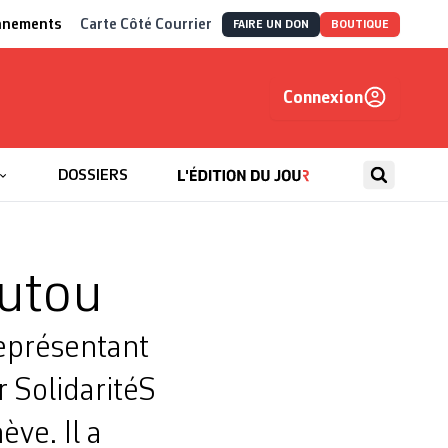
nnements
Carte Côté Courrier
FAIRE UN DON
BOUTIQUE
Connexion
, autrement
DOSSIERS
outou
eprésentant
r SolidaritéS
ve. Il a