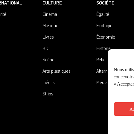
RNATIONAL
CULTURE
SOCIÉTÉ
rité
Cinéma
Égalité
Musique
Écologie
Livres
Économie
BD
Histoire
Scène
Religions
Nous utili
Arts plastiques
Alternatives
concevoir d
Inédits
Médias
« Accepter 
Strips
Ac