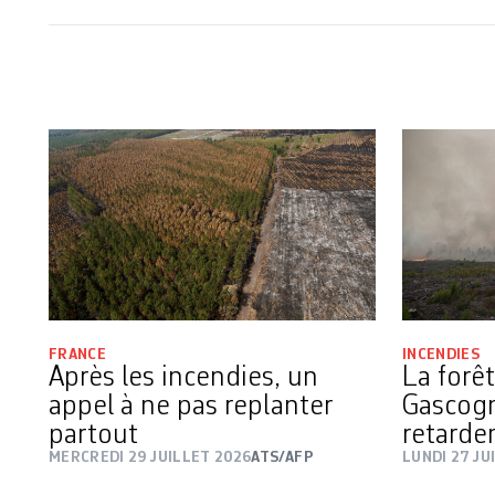
FRANCE
INCENDIES
Après les incendies, un
La forê
appel à ne pas replanter
Gascog
partout
retard
MERCREDI 29 JUILLET 2026
ATS/AFP
LUNDI 27 JU