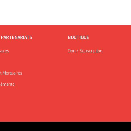
/ PARTENARIATS
BOUTIQUE
taires
Don / Souscription
t Mortuaires
Mémento