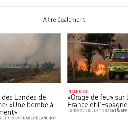
A lire également
INCENDIES
t des Landes de
«Orage de feu» sur 
ne: «Une bombe à
France et l’Espagne
ement»
LUNDI 27 JUILLET 2026
ATS/AFP
ILLET 2026
CHARLY BLANCHOT