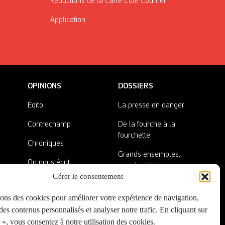
Réductions de la Carte Côté Courrier
Application
OPINIONS
DOSSIERS
Édito
La presse en danger
Contrechamp
De la fourche à la
fourchette
Chroniques
Grands ensembles,
On nous écrit
grandes idées
Gérer le consentement
Nos invité·es
Lieux abandonnés
sons des cookies pour améliorer votre expérience de navigation,
A côté de la plaque
es contenus personnalisés et analyser notre trafic. En cliquant sur
», vous consentez à notre utilisation des cookies.