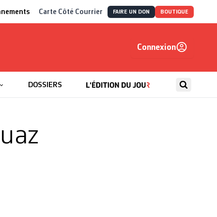
nnements
Carte Côté Courrier
FAIRE UN DON
BOUTIQUE
Connexion
, autrement
DOSSIERS
quaz