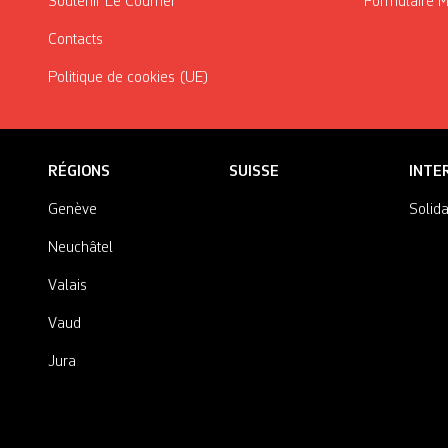
Soutenir Le Courrier
Formulaire 
Contacts
Politique de cookies (UE)
RÉGIONS
SUISSE
INTE
Genève
Solida
Neuchâtel
Valais
Vaud
Jura