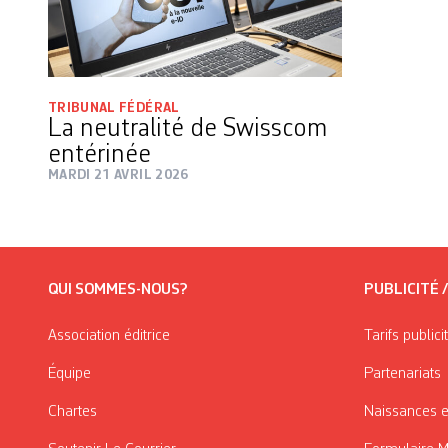
TRIBUNAL FÉDÉRAL
La neutralité de Swisscom
entérinée
MARDI 21 AVRIL 2026
QUI SOMMES-NOUS?
PUBLICITÉ 
Association éditrice
Tarifs publici
Équipe
Partenariats
Chartes
Naissances e