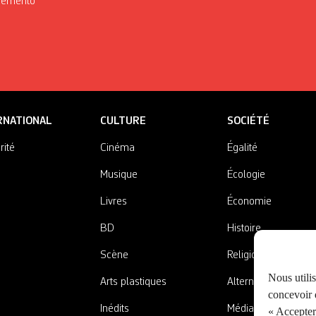
Mémento
RNATIONAL
CULTURE
SOCIÉTÉ
rité
Cinéma
Égalité
Musique
Écologie
Livres
Économie
BD
Histoire
Scène
Religions
Nous utili
Arts plastiques
Alternatives
concevoir d
Inédits
Médias
« Accepter 