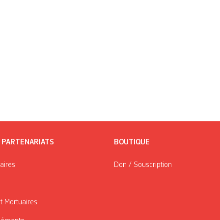
/ PARTENARIATS
BOUTIQUE
taires
Don / Souscription
t Mortuaires