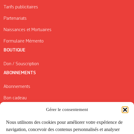
Tarifs publicitaires
Partenariats
Naissances et Mortuaires
Formulaire Mémento
BOUTIQUE
Don / Souscription
ABONNEMENTS
Abonnements
Bon cadeau
Conditions générales de vente
Gérer le consentement
Réductions de la Carte Côté Courrier
Nous utilisons des cookies pour améliorer votre expérience de
navigation, concevoir des contenus personnalisés et analyser
Application