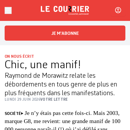
Skip to content
Le Courrier
L'essentiel, autrement
JE M'ABONNE
ON NOUS ÉCRIT
Chic, une manif!
Raymond de Morawitz relate les
débordements en tous genre de plus en
plus fréquents dans les manifestations.
LUNDI 29 JUIN 2026
VOTRE LETTRE
Je n’y étais pas cette fois-ci. Mais 2003,
SOCIÉTÉ
marque G8, me revient: une grande manif de 100
000 personne paraît-il (!) où j’ai défilé sans