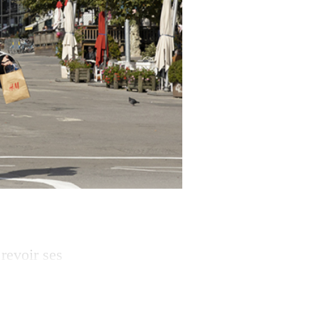
revoir ses
alestine. Réunie
e sens, a
s, qui gère la