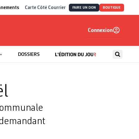
nnements
Carte Côté Courrier
FAIRE UN DON
BOUTIQUE
Connexion
, autrement
DOSSIERS
ël
ercommunale
n demandant