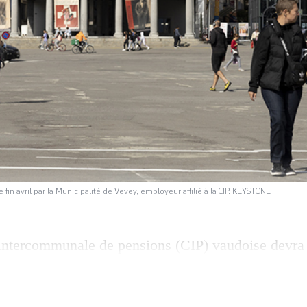
fin avril par la Municipalité de Vevey, employeur affilié à la CIP. KEYSTONE
intercommunale de pensions (CIP) vaudoise devra 
Israël et aux violations du droit international en P
emblée des délégué·es a adopté une résolution en c
er Tiago Pires, porte-parole de Retraites Populaire