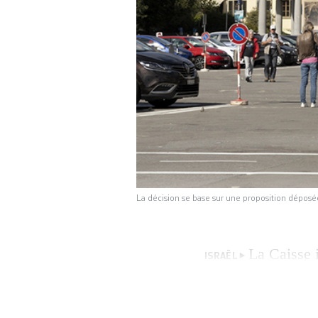
La décision se base sur une proposition déposée 
La Caisse 
ISRAËL
placements liés à 
mercredi, son ass
confirmé au Courri