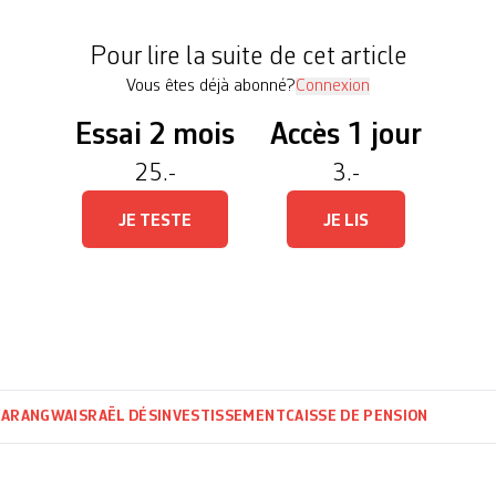
«a recueilli 55% de […]
Pour lire la suite de cet article
Vous êtes déjà abonné?
Connexion
Essai 2 mois
Accès 1 jour
25.-
3.-
JE TESTE
JE LIS
KARANGWA
ISRAËL
DÉSINVESTISSEMENT
CAISSE DE PENSION