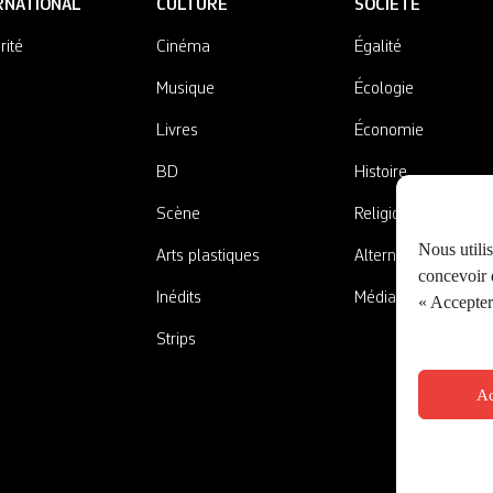
RNATIONAL
CULTURE
SOCIÉTÉ
rité
Cinéma
Égalité
Musique
Écologie
Livres
Économie
BD
Histoire
Scène
Religions
Nous utili
Arts plastiques
Alternatives
concevoir d
Inédits
Médias
« Accepter 
Strips
Ac