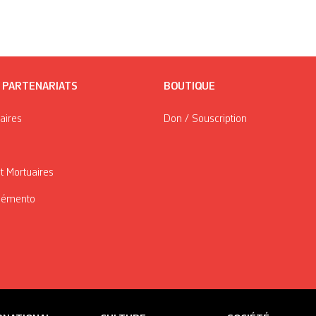
/ PARTENARIATS
BOUTIQUE
taires
Don / Souscription
t Mortuaires
Mémento