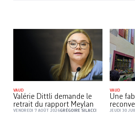
VAUD
VAUD
Valérie Dittli demande le
Une fab
retrait du rapport Meylan
reconve
VENDREDI 7 AOÛT 2026
GRÉGOIRE SILACCI
JEUDI 30 JU