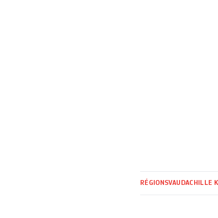
caisse. Le texte 
RÉGIONS
VAUD
ACHILLE 