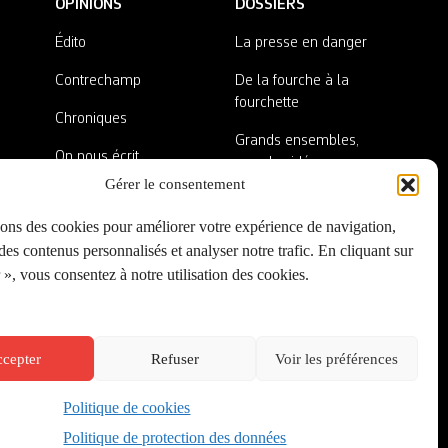
OPINIONS
DOSSIERS
Édito
La presse en danger
Contrechamp
De la fourche à la
fourchette
Chroniques
Grands ensembles,
On nous écrit
grandes idées
Gérer le consentement
Nos invité·es
Lieux abandonnés
sons des cookies pour améliorer votre expérience de navigation,
A côté de la plaque
es contenus personnalisés et analyser notre trafic. En cliquant sur
», vous consentez à notre utilisation des cookies.
cepter
Refuser
Voir les préférences
Politique de cookies
Créé par
Onepixel
&
Wonderweb
&
EPIC
Politique de protection des données