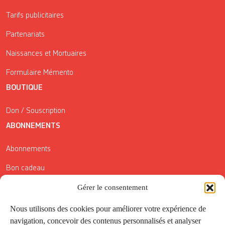
Tarifs publicitaires
Partenariats
Naissances et Mortuaires
Formulaire Mémento
BOUTIQUE
Don / Souscription
ABONNEMENTS
Abonnements
Bon cadeau
Conditions générales de vente
Gérer le consentement
Réductions de la Carte Côté Courrier
Nous utilisons des cookies pour améliorer votre expérience de
navigation, concevoir des contenus personnalisés et analyser