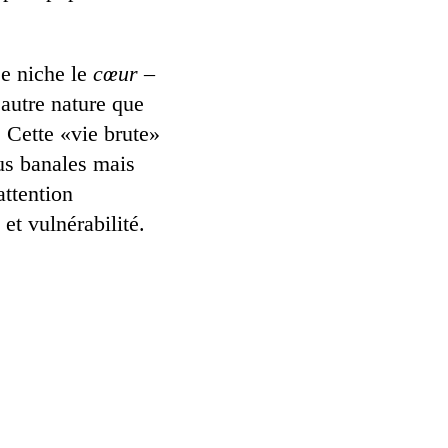
se niche le
cœur
–
 autre nature que
. Cette «vie brute»
us banales mais
ttention
et vulnérabilité.