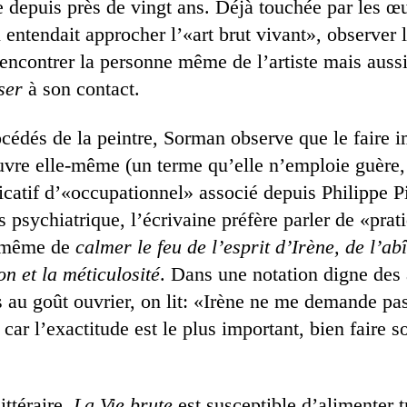
e depuis près de vingt ans. Déjà touchée par les œu
entendait approcher l’«art brut vivant», observer 
 rencontrer la personne même de l’artiste mais auss
ser
à son contact.
océdés de la peintre, Sorman observe que le faire i
uvre elle-même (un terme qu’elle n’emploie guère, 
icatif d’«occupationnel» associé depuis Philippe P
rs psychiatrique, l’écrivaine préfère parler de «pra
à même de
calmer le feu de l’esprit d’Irène, de l’a
on et la méticulosité
. Dans une notation digne des
 au goût ouvrier, on lit: «Irène ne me demande pas
 car l’exactitude est le plus important, bien faire s
ittéraire,
La Vie brute
est susceptible d’alimenter t