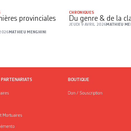
S
CHRONIQUES
ières provinciales
Du genre & de la c
JEUDI 9 AVRIL 2026
MATHIEU ME
 2026
MATHIEU MENGHINI
/ PARTENARIATS
BOUTIQUE
taires
Don / Souscription
t Mortuaires
Mémento