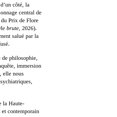
 d’un côté, la
onnage central de
e du Prix de Flore
ie brute
, 2026).
ment salué par la
fusé.
e de philosophie,
nquête, immersion
, elle nous
sychiatriques,
e la Haute-
t et contemporain