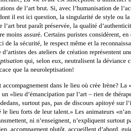
lutions de l’art brut. Si, avec l’humanisation de l
dont il est ici question, la singularité de style ou 
 l’art brut paraît préservée, la qualité d’authentic
re moins assuré. Certains puristes considèrent, en e
uci de la sécurité, le respect même et la reconnaiss
d’artistes des ateliers de création représentent un
ptisation
qui, selon eux, neutralisent la déviance c
cace que la neuroleptisation!
et accompagnement dans le lieu où crée Irène? La 
un «lieu d’émancipation par l’art – rien de thérap
edans, surtout pas, pas de discours apitoyé sur l’i
ré le lieu forts de leur talent.» Les animateurs «n’a
ansmettent, ni n’enseignent, n’expliquent surtout 
rien, accompagnent plutôt, accueillent d’abord, gu