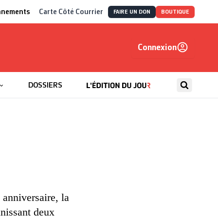
nnements
Carte Côté Courrier
FAIRE UN DON
BOUTIQUE
Connexion
, autrement
DOSSIERS
 anniversaire, la
unissant deux