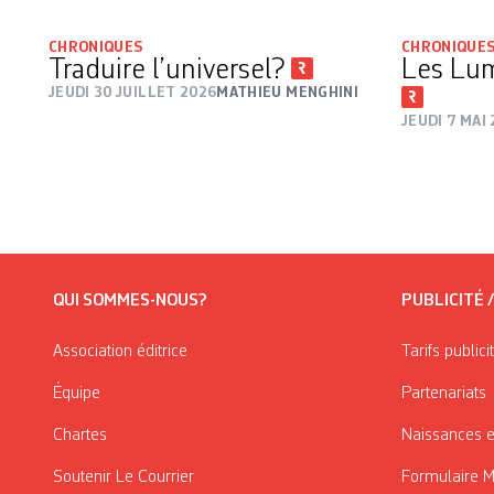
CHRONIQUES
CHRONIQUE
Traduire l’universel?
Les Lum
JEUDI 30 JUILLET 2026
MATHIEU MENGHINI
JEUDI 7 MAI
QUI SOMMES-NOUS?
PUBLICITÉ 
Association éditrice
Tarifs publici
Équipe
Partenariats
Chartes
Naissances e
Soutenir Le Courrier
Formulaire 