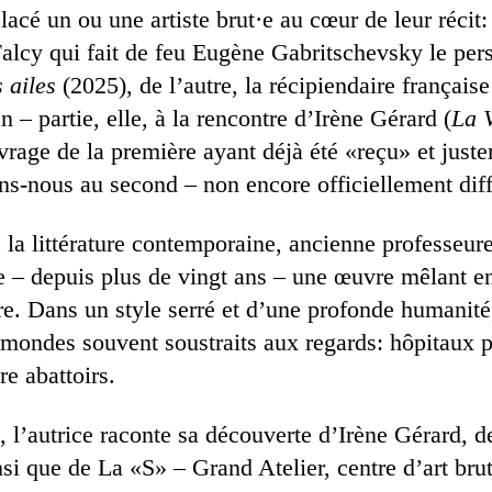
lacé un ou une artiste brut·e au cœur de leur récit:
cy qui fait de feu Eugène Gabritschevsky le pers
 ailes
(2025), de l’autre, la récipiendaire français
– partie, elle, à la rencontre d’Irène Gérard (
La V
vrage de la première ayant déjà été «reçu» et juste
ons-nous au second – non encore officiellement dif
 la littérature contemporaine, ancienne professeur
 – depuis plus de vingt ans – une œuvre mêlant e
aire. Dans un style serré et d’une profonde humanité
 mondes souvent soustraits aux regards: hôpitaux p
e abattoirs.
, l’autrice raconte sa découverte d’Irène Gérard, d
si que de La «S» – Grand Atelier, centre d’art bru