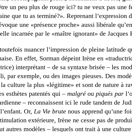
tre un peu plus de rouge ici? tu ne veux pas une fe
taine que tu as terminé?». Reprenant l’expression 
voque une «présence proche» aussi libérale qu’en
celle incarnée par le «maître ignorant» de Jacques 
toutefois nuancer l’impression de pleine latitude q
naise. En effet, Sorman dépeint Irène en «traductr
utrice) interprétant – de sa syntaxe brisée – les mod
lli, par exemple, ou des images pieuses. Des modèl
a culture la plus «légitime» et sont de nature à ra
es esthètes patentés qui –
malgré
ou
piqués par
l’o
rdienne – reconnaissent ici le rude tandem de Jud
l’enfant. Or,
La Vie brute
nous apprend qu’une fois
stimulation extérieure, Irène ne cesse pas de produi
out autres modèles – lesquels ont trait à une culture