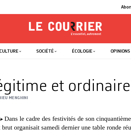
Abo
Le Courrier
L'essentiel
CULTURE
SOCIÉTÉ
ÉCOLOGIE
OPINIONS
égitime et ordinaire
IEU MENGHINI
Dans le cadre des festivités de son cinquantième
S
t brut organisait samedi dernier une table ronde ré