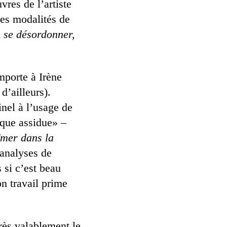
vres de l’artiste
les modalités de
i
se désordonner,
mporte à Irène
d’ailleurs).
inel à l’usage de
tique assidue» –
bîmer dans la
 analyses de
 si c’est beau
on travail prime
rès valablement le