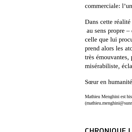
commerciale: l’u
Dans cette réalit
au sens propre – 
celle que lui proc
prend alors les a
très émouvantes, 
misérabiliste, écl
Sœur en humanité
Mathieu Menghini est histo
(mathieu.menghini@sunri
CHRONIQUE L