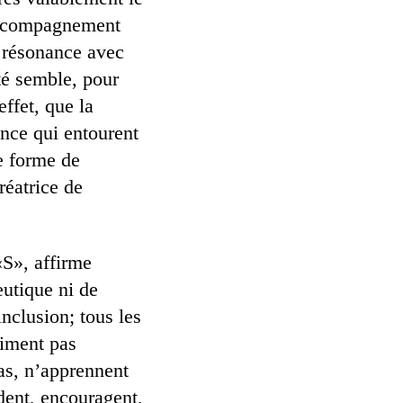
’accompagnement
la résonance avec
ité semble, pour
ffet, que la
ance qui entourent
e forme de
réatrice de
«S», affirme
eutique ni de
nclusion; tous les
niment pas
pas, n’apprennent
ident, encouragent,