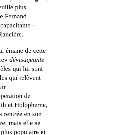
uille plus
de Fernand
capacitante –
Rancière.
ui émane de cette
ice»
dévisageante
èles qui lui sont
es qui relèvent
vir
pération de
ith et Holopherne,
 rentrée en son
re, mais elle se
 plus populaire et