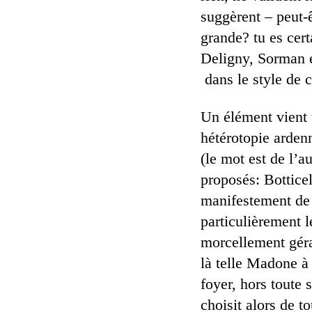
suggèrent – peut-ê
grande? tu es cer
Deligny, Sorman é
dans le style de 
Un élément vient 
hétérotopie arden
(le mot est de l’a
proposés: Bottice
manifestement de l
particulièrement l
morcellement géra
là telle Madone à 
foyer, hors toute 
choisit alors de t