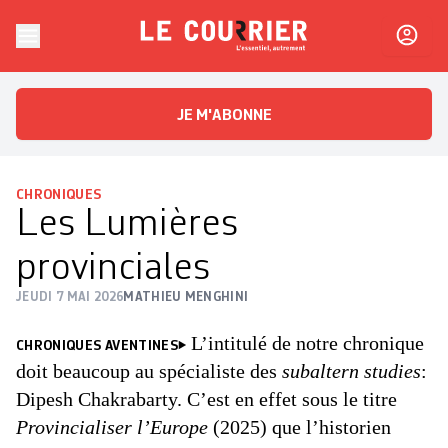
Skip to content
Le Courrier
L'essentiel, autrement
JE M'ABONNE
CHRONIQUES
Les Lumières
provinciales
JEUDI 7 MAI 2026
MATHIEU MENGHINI
L’intitulé de notre chronique
CHRONIQUES AVENTINES
doit beaucoup au spécialiste des
subaltern studies
:
Dipesh Chakrabarty. C’est en effet sous le titre
Provincialiser l’Europe
(2025) que l’historien