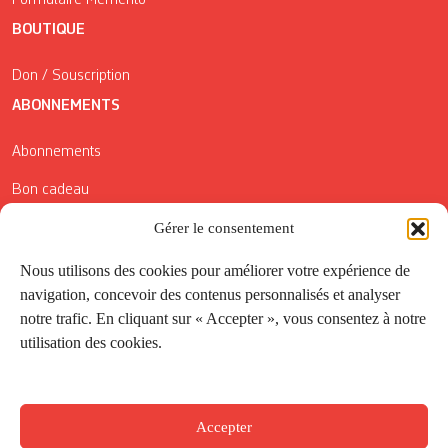
Formulaire Mémento
BOUTIQUE
Don / Souscription
ABONNEMENTS
Abonnements
Bon cadeau
Gérer le consentement
Conditions générales de vente
Réductions de la Carte Côté Courrier
Nous utilisons des cookies pour améliorer votre expérience de
navigation, concevoir des contenus personnalisés et analyser
Application
notre trafic. En cliquant sur « Accepter », vous consentez à notre
utilisation des cookies.
Suivez-nous
Accepter