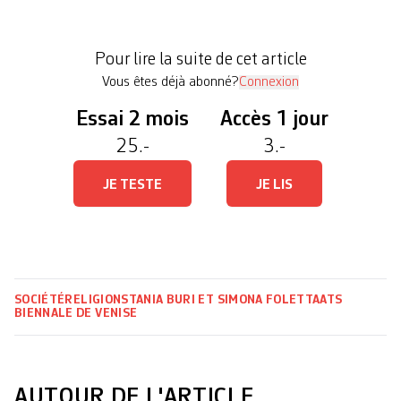
effluves de roses. Car «l’oreille est l’œil de
l’âme». Dans leur casque, la prose de Patti Smith,
Pour lire la suite de cet article
la musique de Brian […]
Vous êtes déjà abonné?
Connexion
Essai 2 mois
Accès 1 jour
25.-
3.-
JE TESTE
JE LIS
SOCIÉTÉ
RELIGIONS
TANIA BURI ET SIMONA FOLETTA
ATS
BIENNALE DE VENISE
AUTOUR DE L'ARTICLE