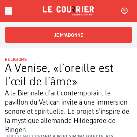
Skip to content
Le Courrier
L'essentiel, autrement
JE M'ABONNE
RELIGIONS
A Venise, «l’oreille est
l’œil de l’âme»
A la Biennale d’art contemporain, le
pavillon du Vatican invite à une immersion
sonore et spirituelle. Le projet s’inspire de
la mystique allemande Hildegarde de
Bingen.
JEUDI 21 MAI 2026
TANIA BURI ET SIMONA FOLETTA
,
ATS