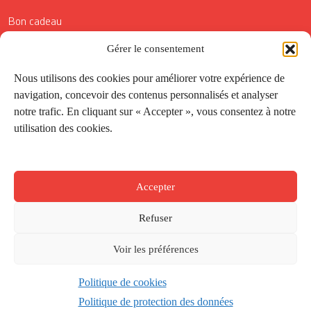
Bon cadeau
Conditions générales de vente
Gérer le consentement
Réductions de la Carte Côté Courrier
Nous utilisons des cookies pour améliorer votre expérience de
navigation, concevoir des contenus personnalisés et analyser
Application
notre trafic. En cliquant sur « Accepter », vous consentez à notre
utilisation des cookies.
Suivez-nous
Accepter
Refuser
Voir les préférences
Politique de cookies
Créé par
Onepixel
&
Wonderweb
&
EPIC
Politique de protection des données