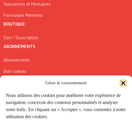
Naissances et Mortuaires
Formulaire Mémento
BOUTIQUE
Don / Souscription
ABONNEMENTS
Abonnements
Bon cadeau
Conditions générales de vente
Gérer le consentement
Réductions de la Carte Côté Courrier
Nous utilisons des cookies pour améliorer votre expérience de
navigation, concevoir des contenus personnalisés et analyser
Application
notre trafic. En cliquant sur « Accepter », vous consentez à notre
utilisation des cookies.