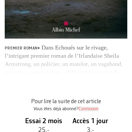
Dans Echoués sur le rivage,
PREMIER ROMAN
l’intrigant premier roman de l’Irlandaise Sheila
Armstrong, un policier, un matelot, un vagabond,
un prêtre – entre autres – délivrent leur point de
vue sur un «fait divers» survenu sur le rivage. Une
personne chargée d’évacuer la dépouille d’un
phoque repéré sans vie sur le sable repère un
Pour lire la suite de cet article
homme. Il […]
Vous êtes déjà abonné?
Connexion
Essai 2 mois
Accès 1 jour
25.-
3.-