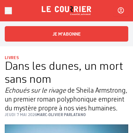
Skip to content
Le Courrier
L'essentiel, autrement
JE M'ABONNE
LIVRES
Dans les dunes, un mort
sans nom
Echoués sur le rivage
de Sheila Armstrong,
un premier roman polyphonique empreint
du mystère propre à nos vies humaines.
JEUDI 7 MAI 2026
MARC-OLIVIER PARLATANO