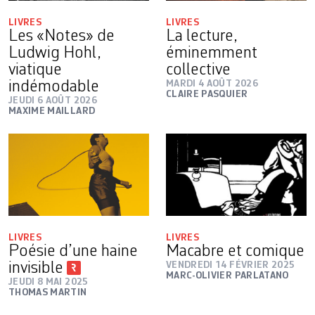
LIVRES
LIVRES
Les «Notes» de
La lecture,
Ludwig Hohl,
éminemment
viatique
collective
indémodable
MARDI 4 AOÛT 2026
CLAIRE PASQUIER
JEUDI 6 AOÛT 2026
MAXIME MAILLARD
LIVRES
LIVRES
Poésie d’une haine
Macabre et comique
invisible
VENDREDI 14 FÉVRIER 2025
MARC-OLIVIER PARLATANO
JEUDI 8 MAI 2025
THOMAS MARTIN