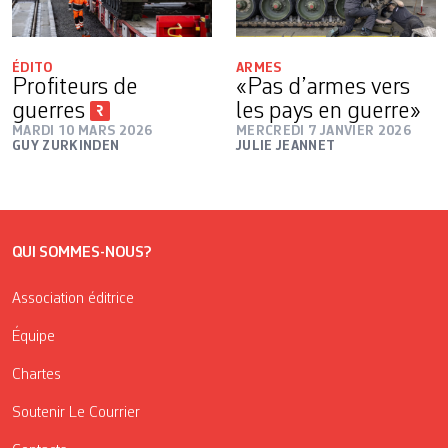
ÉDITO
ARMES
Profiteurs de
«Pas d’armes vers
guerres
les pays en guerre»
MARDI 10 MARS 2026
MERCREDI 7 JANVIER 2026
GUY ZURKINDEN
JULIE JEANNET
QUI SOMMES-NOUS?
Association éditrice
Équipe
Chartes
Soutenir Le Courrier