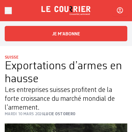
Skip to content
Le Courrier
L'essentiel, autrement
JE M'ABONNE
SUISSE
Exportations d’armes en
hausse
Les entreprises suisses profitent de la
forte croissance du marché mondial de
l’armement.
MARDI 10 MARS 2026
LUCIE OSTORERO