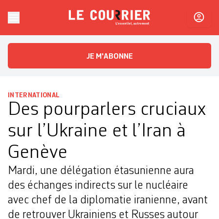
Skip to content
Le Courrier
L'essentiel, autrement
JE M'ABONNE
INTERNATIONAL
Des pourparlers cruciaux
sur l’Ukraine et l’Iran à
Genève
Mardi, une délégation étasunienne aura
des échanges indirects sur le nucléaire
avec chef de la diplomatie iranienne, avant
de retrouver Ukrainiens et Russes autour