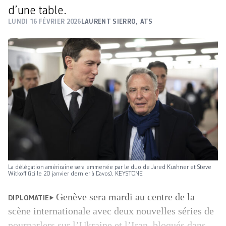
d’une table.
LUNDI 16 FÉVRIER 2026
LAURENT SIERRO
,
ATS
La délégation américaine sera emmenée par le duo de Jared Kushner et Steve
Witkoff (ici le 20 janvier dernier à Davos). KEYSTONE
Genève sera mardi au centre de la
DIPLOMATIE
scène internationale avec deux nouvelles séries de
pourparlers sur l’Ukraine et l’Iran, bloqués dans