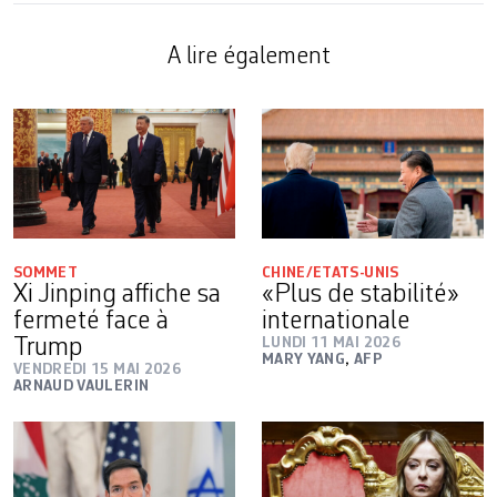
A lire également
SOMMET
CHINE/ETATS-UNIS
Xi Jinping affiche sa
«Plus de stabilité»
fermeté face à
internationale
Trump
LUNDI 11 MAI 2026
MARY YANG
,
AFP
VENDREDI 15 MAI 2026
ARNAUD VAULERIN