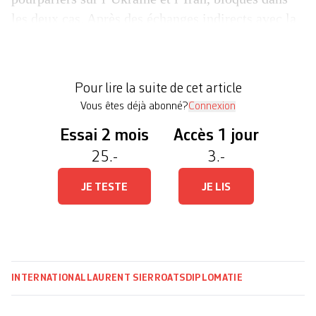
les deux cas. Après des échanges indirects avec la
délégation iranienne, les Américains retrouveront
Ukrainiens et Russes autour d’une table. Samedi,
le président ukrainien Volodymyr Zelensky a
Pour lire la suite de cet article
demandé à Moscou de venir à Genève […]
Vous êtes déjà abonné?
Connexion
Essai 2 mois
Accès 1 jour
25.-
3.-
JE TESTE
JE LIS
INTERNATIONAL
LAURENT SIERRO
ATS
DIPLOMATIE