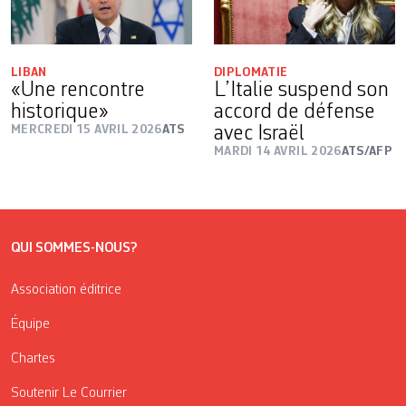
LIBAN
DIPLOMATIE
«Une rencontre
L’Italie suspend son
historique»
accord de défense
MERCREDI 15 AVRIL 2026
ATS
avec Israël
MARDI 14 AVRIL 2026
ATS/AFP
QUI SOMMES-NOUS?
Association éditrice
Équipe
Chartes
Soutenir Le Courrier