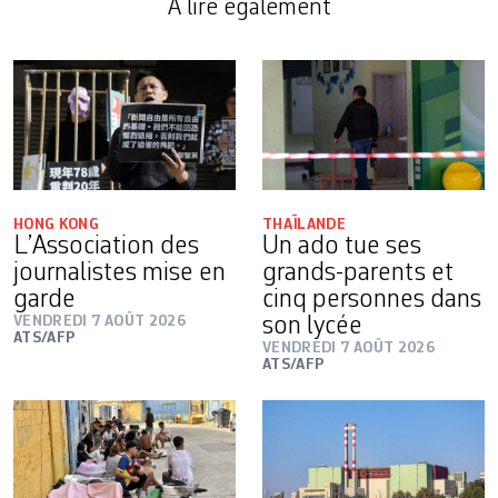
A lire également
HONG KONG
THAÏLANDE
L’Association des
Un ado tue ses
journalistes mise en
grands-parents et
garde
cinq personnes dans
VENDREDI 7 AOÛT 2026
son lycée
ATS/AFP
VENDREDI 7 AOÛT 2026
ATS/AFP