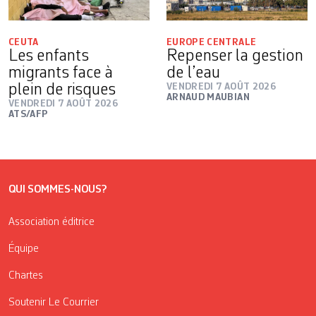
CEUTA
EUROPE CENTRALE
Les enfants
Repenser la gestion
migrants face à
de l’eau
plein de risques
VENDREDI 7 AOÛT 2026
ARNAUD MAUBIAN
VENDREDI 7 AOÛT 2026
ATS/AFP
QUI SOMMES-NOUS?
Association éditrice
Équipe
Chartes
Soutenir Le Courrier