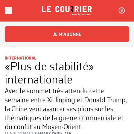
Skip to content
Le Courrier
L'essentiel, autrement
JE M'ABONNE
INTERNATIONAL
«Plus de stabilité»
internationale
Avec le sommet très attendu cette
semaine entre Xi Jinping et Donald Trump,
la Chine veut avancer ses pions sur les
thématiques de la guerre commerciale et
du conflit au Moyen-Orient.
LUNDI 11 MAI 2026
MARY YANG
,
AFP