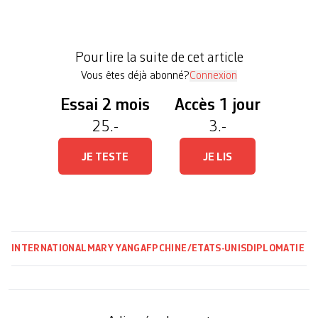
relations internationales, a dit Pékin lundi. La crise
au Moyen-Orient devrait prendre une grande part
des discussions. La Chine a confirmé la visite de
Pour lire la suite de cet article
M. Trump, qui aura lieu de […]
Vous êtes déjà abonné?
Connexion
Essai 2 mois
Accès 1 jour
25.-
3.-
JE TESTE
JE LIS
INTERNATIONAL
MARY YANG
AFP
CHINE/ETATS-UNIS
DIPLOMATIE