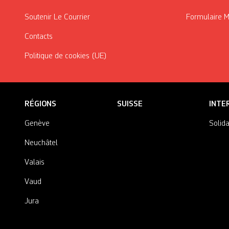
Soutenir Le Courrier
Formulaire 
Contacts
Politique de cookies (UE)
RÉGIONS
SUISSE
INTE
Genève
Solida
Neuchâtel
Valais
Vaud
Jura