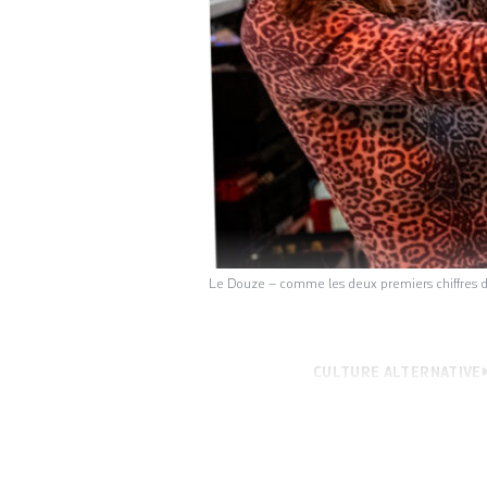
Le Douze – comme les deux premiers chiffres 
CULTURE ALTERNATIVE
la scène live de l
aux Halles de l’I
Qui allait reprend