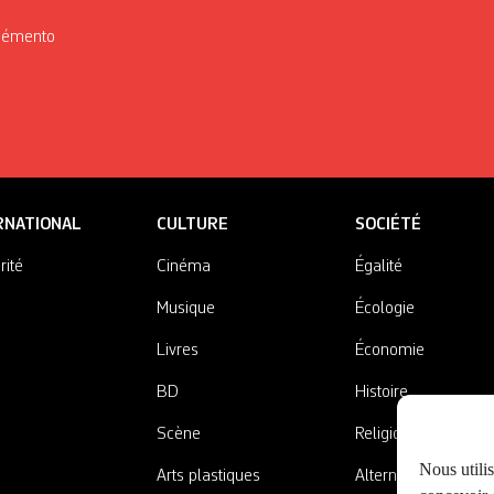
Mémento
RNATIONAL
CULTURE
SOCIÉTÉ
rité
Cinéma
Égalité
Musique
Écologie
Livres
Économie
BD
Histoire
Scène
Religions
Nous utili
Arts plastiques
Alternatives