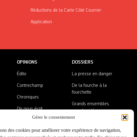
Réductions de la Carte Côté Courrier
Application
OPINIONS
DOSSIERS
Édito
La presse en danger
Contrechamp
De la fourche à la
fourchette
Chroniques
Grands ensembles,
On nous écrit
grandes idées
Gérer le consentement
Nos invité·es
Lieux abandonnés
sons des cookies pour améliorer votre expérience de navigation,
A côté de la plaque