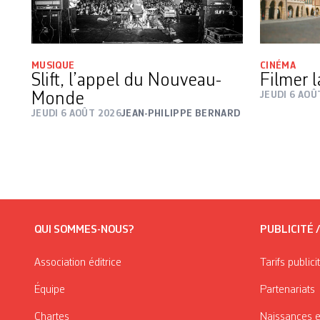
MUSIQUE
CINÉMA
Slift, l’appel du Nouveau-
Filmer l
Monde
JEUDI 6 AOÛ
JEUDI 6 AOÛT 2026
JEAN-PHILIPPE BERNARD
QUI SOMMES-NOUS?
PUBLICITÉ 
Association éditrice
Tarifs publici
Équipe
Partenariats
Chartes
Naissances e