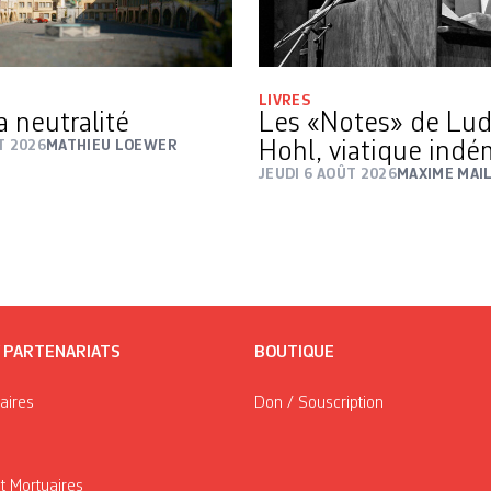
LIVRES
a neutralité
Les «Notes» de Lu
T 2026
MATHIEU LOEWER
Hohl, viatique ind
JEUDI 6 AOÛT 2026
MAXIME MAI
/ PARTENARIATS
BOUTIQUE
taires
Don / Souscription
t Mortuaires