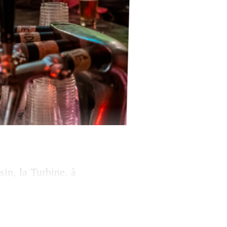
in, la Turbine, à
uaire de Bongo Joe
venue pressante.
 Quel collectif,