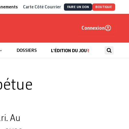
nnements
Carte Côté Courrier
FAIRE UN DON
BOUTIQUE
Connexion
, autrement
DOSSIERS
pétue
ri. Au