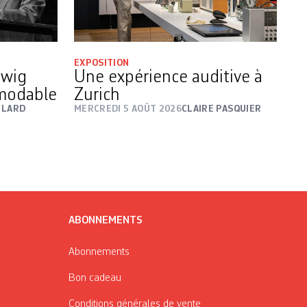
EXPOSITION
dwig
Une expérience auditive à
émodable
Zurich
LLARD
MERCREDI 5 AOÛT 2026
CLAIRE PASQUIER
ABONNEMENTS
Abonnements
Bon cadeau
Conditions générales de vente