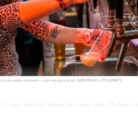
du code postal cantonal – a été inauguré jeudi. JEAN-MICHEL ETCHEMAÏTE
Le mot circulait depuis des mois déjà. Du bar vois
’Ecurie des Cropettes, en passant par le café disq
le, maintes conversations exprimaient une envie de
re la fameuse buvette au premier étage de l’Usine?