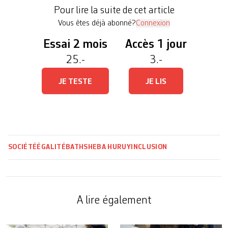
d’une épreuve permanente. «Moi, je fais juste mes
Pour lire la suite de cet article
courses», répond […]
Vous êtes déjà abonné?
Connexion
Essai 2 mois
Accès 1 jour
25.-
3.-
JE TESTE
JE LIS
SOCIÉTÉ
ÉGALITÉ
BATHSHEBA HURUY
INCLUSION
A lire également