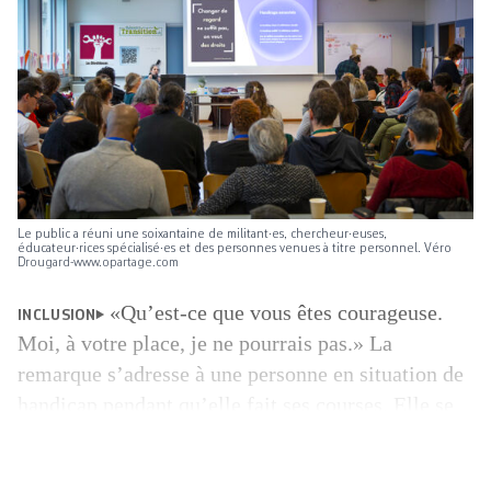
Le public a réuni une soixantaine de militant·es, chercheur·euses,
éducateur·rices spécialisé·es et des personnes venues à titre personnel. Véro
Drougard-www.opartage.com
«Qu’est-ce que vous êtes courageuse.
INCLUSION
Moi, à votre place, je ne pourrais pas.» La
remarque s’adresse à une personne en situation de
handicap pendant qu’elle fait ses courses. Elle se
veut bienveillante. Elle est pourtant violente, parce
qu’elle suppose que vivre dans ce corps relèverait