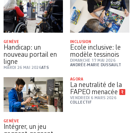
GENÈVE
INCLUSION
Handicap: un
Ecole inclusive: le
nouveau portail en
modèle tessinois
ligne
DIMANCHE 17 MAI 2026
ANDRÉE-MARIE DUSSAULT
MARDI 26 MAI 2026
ATS
AGORA
La neutralité de la
FAPEO menacée
VENDREDI 6 MARS 2026
COLLECTIF
GENÈVE
Intégrer, un jeu