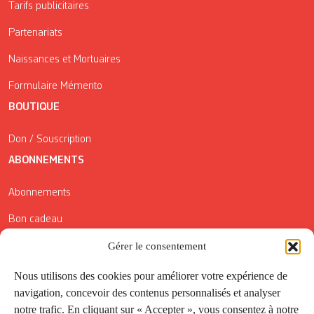
Tarifs publicitaires
Partenariats
Naissances et Mortuaires
Formulaire Mémento
BOUTIQUE
Don / Souscription
ABONNEMENTS
Abonnements
Bon cadeau
Conditions générales de vente
Gérer le consentement
Réductions de la Carte Côté Courrier
Nous utilisons des cookies pour améliorer votre expérience de
navigation, concevoir des contenus personnalisés et analyser
Application
notre trafic. En cliquant sur « Accepter », vous consentez à notre