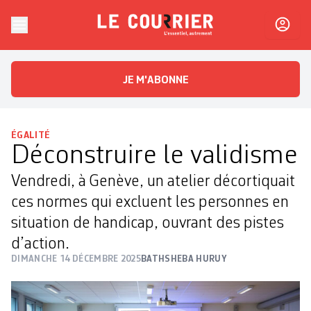
Skip to content
Le Courrier
L'essentiel, autrement
JE M'ABONNE
ÉGALITÉ
Déconstruire le validisme
Vendredi, à Genève, un atelier décortiquait
ces normes qui excluent les personnes en
situation de handicap, ouvrant des pistes
d’action.
DIMANCHE 14 DÉCEMBRE 2025
BATHSHEBA HURUY