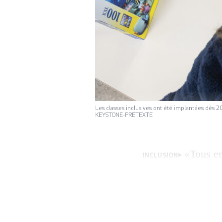
Les classes inclusives ont été implantées dès 2
KEYSTONE-PRÉTEXTE
«Tous en
INCLUSION
début avril par l
de leurs proches (
s’inspire du Tessi
neuroatypiques – 