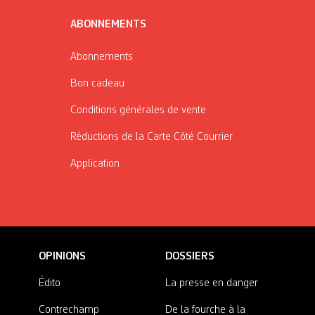
ABONNEMENTS
Abonnements
Bon cadeau
Conditions générales de vente
Réductions de la Carte Côté Courrier
Application
OPINIONS
DOSSIERS
Édito
La presse en danger
Contrechamp
De la fourche à la