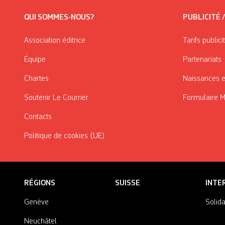
QUI SOMMES-NOUS?
PUBLICITÉ 
Association éditrice
Tarifs publici
Équipe
Partenariats
Chartes
Naissances e
Soutenir Le Courrier
Formulaire 
Contacts
Politique de cookies (UE)
RÉGIONS
SUISSE
INTE
Genève
Solida
Neuchâtel