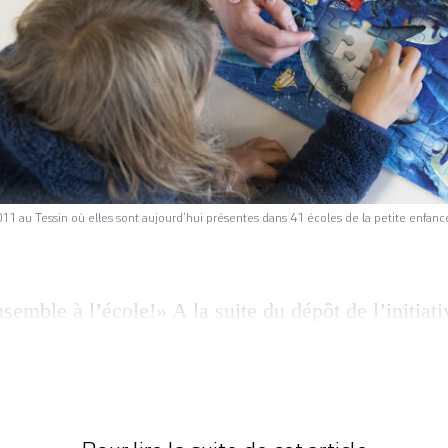
011 au Tessin où elles sont aujourd’hui présentes dans 41 écoles de la petite enfan
semble à l’école!» A la suite du dépôt de l’initiat
a Fédération genevoise des associations de personn
Fégaph), Genève devrait voter sur l’école inclusiv
n où les classes inclusives – qui accueillent les él
ont été implantées dès 2011 […]