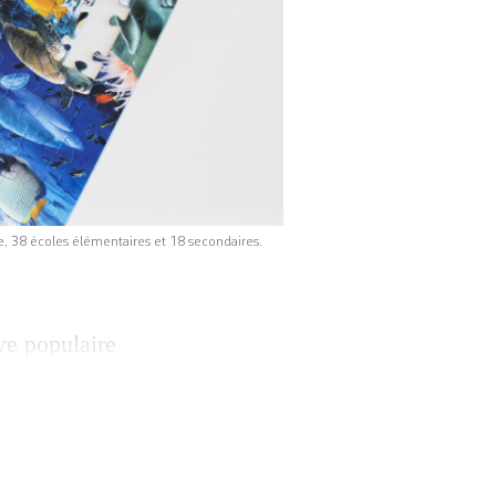
ce, 38 écoles élémentaires et 18 secondaires.
ive populaire
es handicapées et
e. Le texte
èves