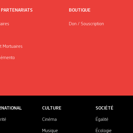
/ PARTENARIATS
BOUTIQUE
taires
Don / Souscription
t Mortuaires
Mémento
RNATIONAL
CULTURE
SOCIÉTÉ
rité
Cinéma
Égalité
Musique
Écologie