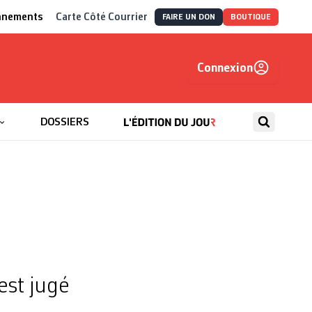
nnements
Carte Côté Courrier
FAIRE UN DON
BOUTIQUE
Connexion
, autrement
DOSSIERS
est jugé