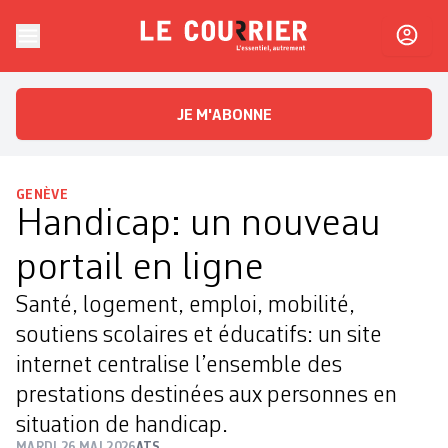
Skip to content
Le Courrier
L'essentiel, autrement
JE M'ABONNE
GENÈVE
Handicap: un nouveau
portail en ligne
Santé, logement, emploi, mobilité,
soutiens scolaires et éducatifs: un site
internet centralise l’ensemble des
prestations destinées aux personnes en
situation de handicap.
MARDI 26 MAI 2026
ATS