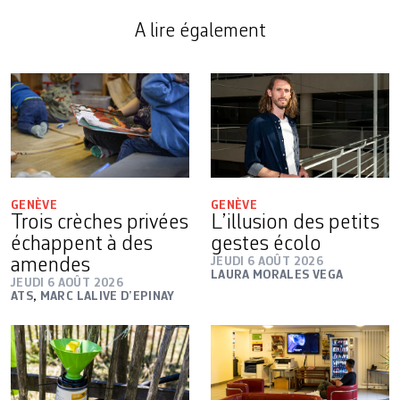
A lire également
GENÈVE
GENÈVE
Trois crèches privées
L’illusion des petits
échappent à des
gestes écolo
amendes
JEUDI 6 AOÛT 2026
LAURA MORALES VEGA
JEUDI 6 AOÛT 2026
ATS
,
MARC LALIVE D’EPINAY