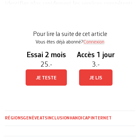
identifier plus rapidement les services compétents
et les démarches à entreprendre. Cette initiative a
pour objectif de renforcer l’accessibilité à
l’information sociale, indiquent mardi les
Pour lire la suite de cet article
Départements de la cohésion sociale […]
Vous êtes déjà abonné?
Connexion
Essai 2 mois
Accès 1 jour
25.-
3.-
JE TESTE
JE LIS
RÉGIONS
GENÈVE
ATS
INCLUSION
HANDICAP
INTERNET