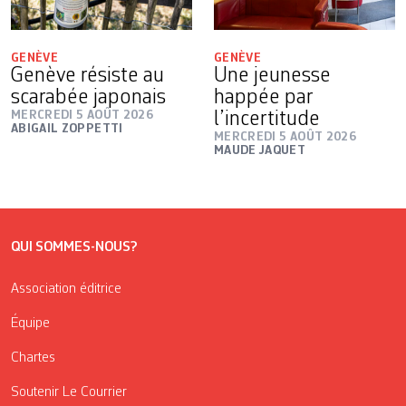
GENÈVE
GENÈVE
Genève résiste au
Une jeunesse
scarabée japonais
happée par
MERCREDI 5 AOÛT 2026
l’incertitude
ABIGAIL ZOPPETTI
MERCREDI 5 AOÛT 2026
MAUDE JAQUET
QUI SOMMES-NOUS?
Association éditrice
Équipe
Chartes
Soutenir Le Courrier